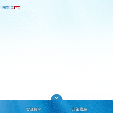
-海(空)域
資源共享
政策推廣