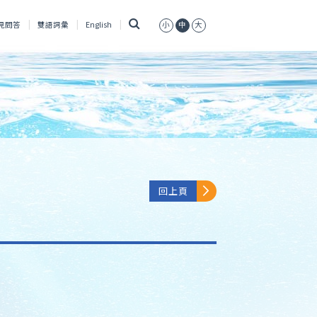
搜
見問答
雙語詞彙
English
小
中
大
尋
回上頁