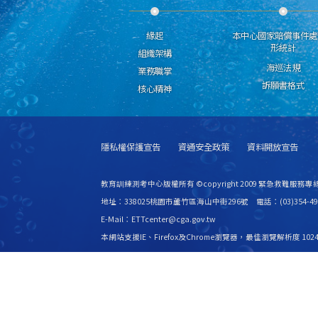
緣起
本中心國家賠償事件處
形統計
組織架構
海巡法規
業務職掌
訴願書格式
核心精神
隱私權保護宣告
資通安全政策
資料開放宣告
教育訓練測考中心版權所有 ©copyright 2009 緊急救難服務專線
地址：338025桃園市蘆竹區海山中街296號 電話：(03)354-49
E-Mail：ETTcenter@cga.gov.tw
本網站支援IE、Firefox及Chrome瀏覽器，最佳瀏覽解析度 1024
更新日期
115年08月08日
瀏覽人次
2531226