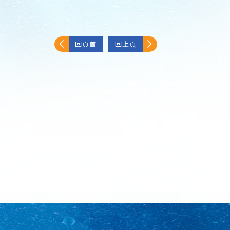
回頁首
回上頁