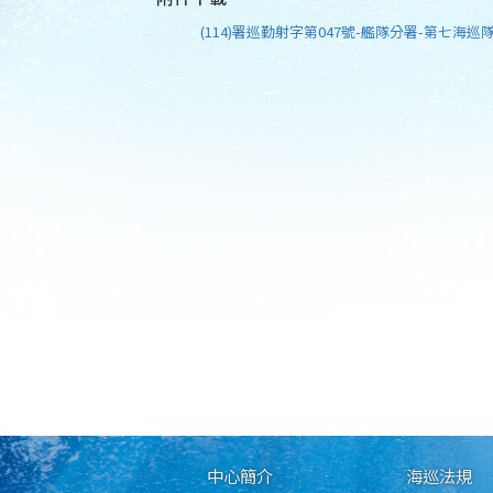
(114)署巡勤射字第047號-艦隊分署-第七海巡隊
中心簡介
海巡法規