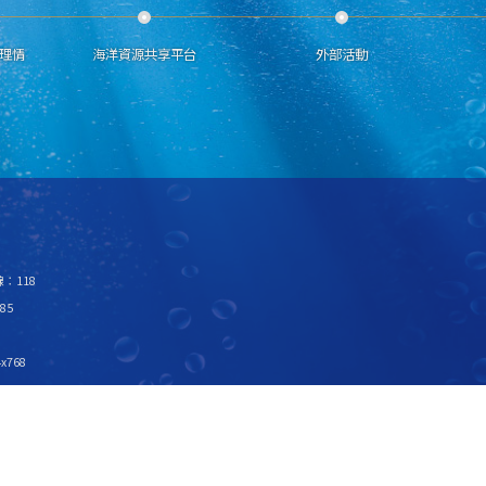
理情
海洋資源共享平台
外部活動
：118
85
x768