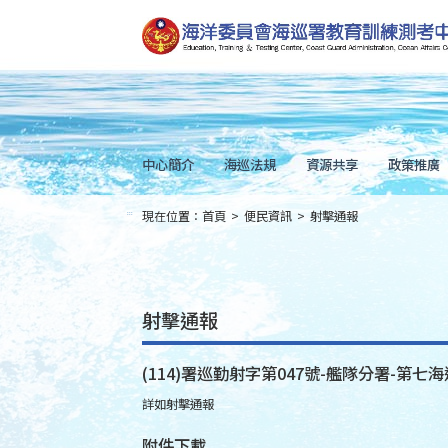
跳
到
主
要
內
容
Skip
to
main
content
中心簡介
海巡法規
資源共享
政策推廣
現在位置：
首頁
>
便民資訊
>
射擊通報
:::
射擊通報
(114)署巡勤射字第047號-艦隊分署-第七海
詳如射擊通報
附件下載