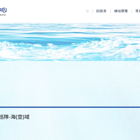
:::
回首頁
網站導覽
常
巡隊-海(空)域