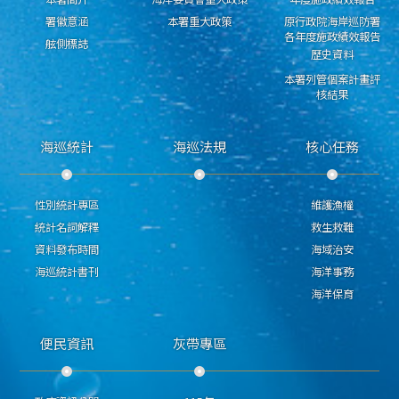
署徽意涵
本署重大政策
原行政院海岸巡防署
各年度施政績效報告
舷側標誌
歷史資料
本署列管個案計畫評
核結果
海巡統計
海巡法規
核心任務
性別統計專區
維護漁權
統計名詞解釋
救生救難
資料發布時間
海域治安
海巡統計書刊
海洋事務
海洋保育
便民資訊
灰帶專區