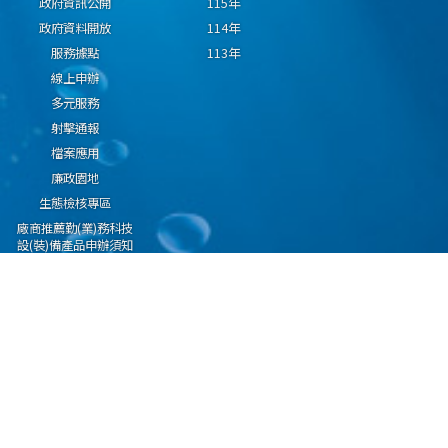
政府資訊公開
115年
政府資料開放
114年
服務據點
113年
線上申辦
多元服務
射擊通報
檔案應用
廉政園地
生態檢核專區
廠商推薦勤(業)務科技
設(裝)備產品申辦須知
因應國際情勢強化經
濟社會及民生國安韌
性專區
隱私權保護宣告
資通安全政策
資料開放宣告
海洋委員會海巡署版權所有 copyright 2009 海巡報案專線：118