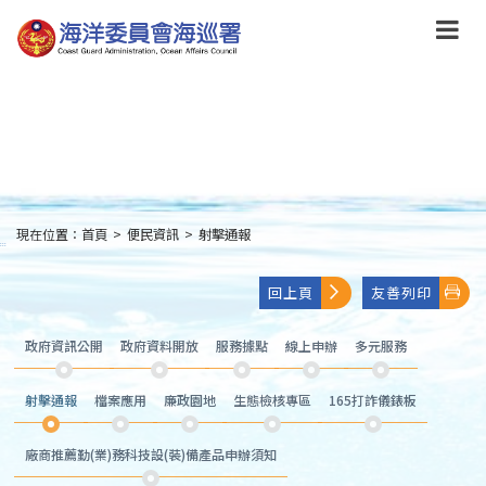
跳
到
主
要
內
容
Skip
to
main
content
現在位置：
首頁
>
便民資訊
>
射擊通報
:::
回上頁
友善列印
政府資訊公開
政府資料開放
服務據點
線上申辦
多元服務
射擊通報
檔案應用
廉政園地
生態檢核專區
165打詐儀錶板
廠商推薦勤(業)務科技設(裝)備產品申辦須知