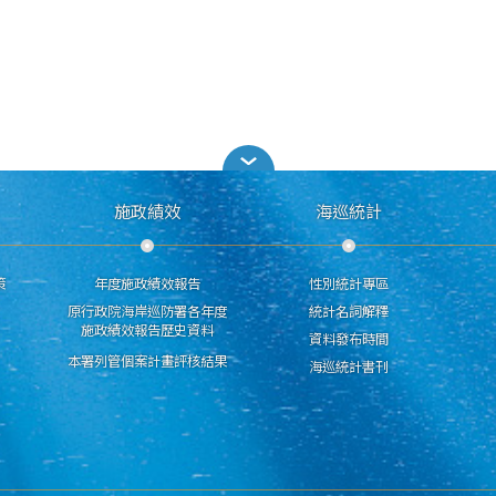
施政績效
海巡統計
策
年度施政績效報告
性別統計專區
原行政院海岸巡防署各年度
統計名詞解釋
施政績效報告歷史資料
資料發布時間
本署列管個案計畫評核結果
海巡統計書刊