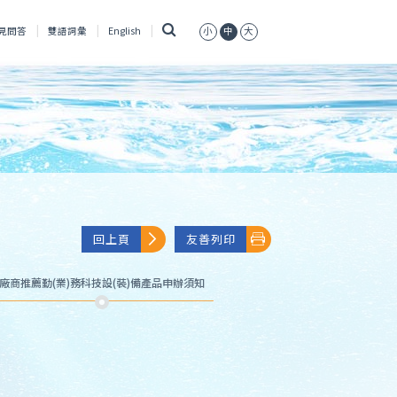
搜
見問答
雙語詞彙
English
小
中
大
尋
回上頁
友善列印
廠商推薦勤(業)務科技設(裝)備產品申辦須知