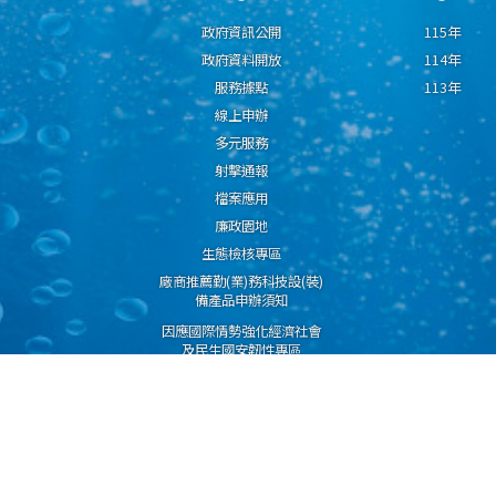
政府資訊公開
115年
政府資料開放
114年
服務據點
113年
線上申辦
多元服務
射擊通報
檔案應用
廉政園地
生態檢核專區
廠商推薦勤(業)務科技設(裝)
備產品申辦須知
因應國際情勢強化經濟社會
及民生國安韌性專區
隱私權保護宣告
資通安全政策
資料開放宣告