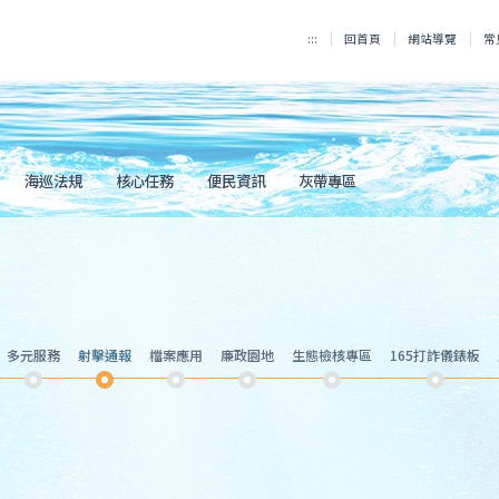
:::
回首頁
網站導覽
常
海巡法規
核心任務
便民資訊
灰帶專區
多元服務
射擊通報
檔案應用
廉政園地
生態檢核專區
165打詐儀錶板