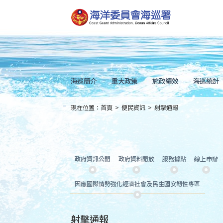
跳
到
主
要
內
容
Skip
to
main
content
海巡簡介
重大政策
施政績效
海巡統計
現在位置：
首頁
>
便民資訊
>
射擊通報
:::
政府資訊公開
政府資料開放
服務據點
線上申辦
因應國際情勢強化經濟社會及民生國安韌性專區
射擊通報