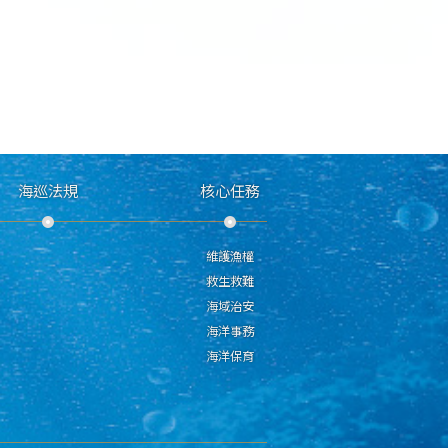
海巡法規
核心任務
維護漁權
救生救難
海域治安
海洋事務
海洋保育