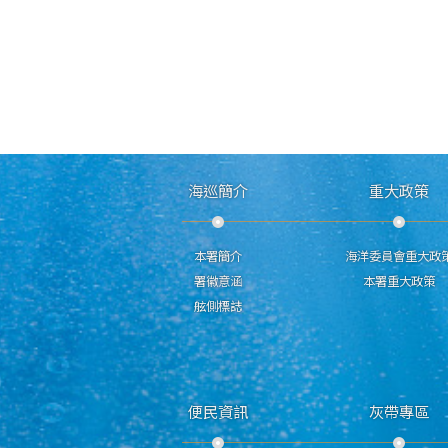
海巡簡介
重大政策
本署簡介
海洋委員會重大政
署徽意涵
本署重大政策
舷側標誌
便民資訊
灰帶專區