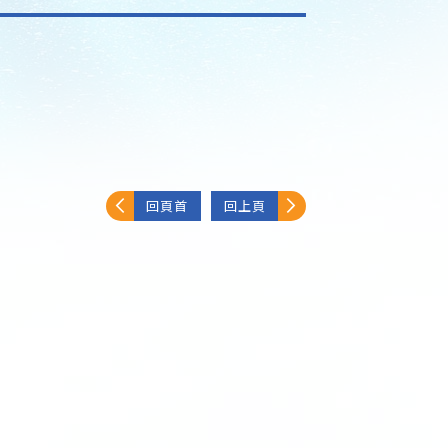
回頁首
回上頁