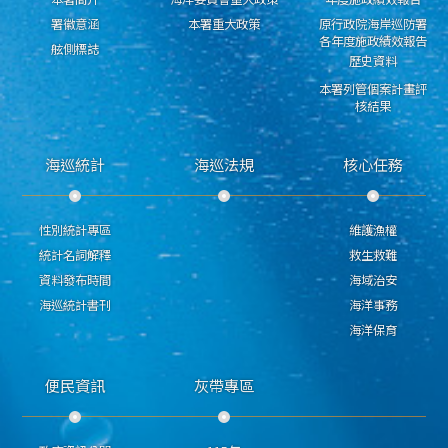
署徽意涵
本署重大政策
原行政院海岸巡防署
各年度施政績效報告
舷側標誌
歷史資料
本署列管個案計畫評
核結果
海巡統計
海巡法規
核心任務
性別統計專區
維護漁權
統計名詞解釋
救生救難
資料發布時間
海域治安
海巡統計書刊
海洋事務
海洋保育
便民資訊
灰帶專區