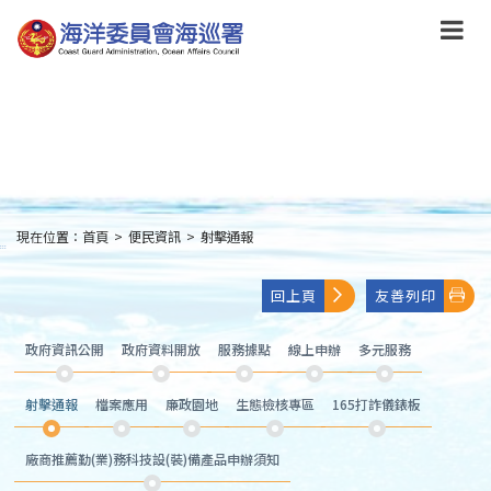
跳
到
主
要
內
容
Skip
to
main
content
現在位置：
首頁
>
便民資訊
>
射擊通報
:::
回上頁
友善列印
政府資訊公開
政府資料開放
服務據點
線上申辦
多元服務
射擊通報
檔案應用
廉政園地
生態檢核專區
165打詐儀錶板
廠商推薦勤(業)務科技設(裝)備產品申辦須知