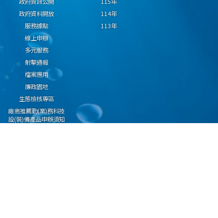
政府資訊公開
115年
政府資料開放
114年
服務據點
113年
線上申辦
多元服務
射擊通報
檔案應用
廉政園地
生態檢核專區
廠商推薦勤(業)務科技
設(裝)備產品申辦須知
因應國際情勢強化經
濟社會及民生國安韌
性專區
隱私權保護宣告
資通安全政策
資料開放宣告
海洋委員會海巡署版權所有 copyright 2009 海巡報案專線：118