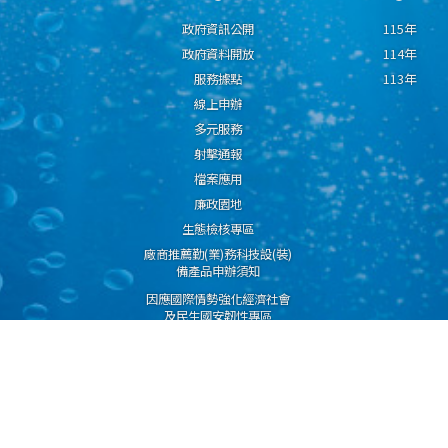
政府資訊公開
115年
政府資料開放
114年
服務據點
113年
線上申辦
多元服務
射擊通報
檔案應用
廉政園地
生態檢核專區
廠商推薦勤(業)務科技設(裝)
備產品申辦須知
因應國際情勢強化經濟社會
及民生國安韌性專區
隱私權保護宣告
資通安全政策
資料開放宣告