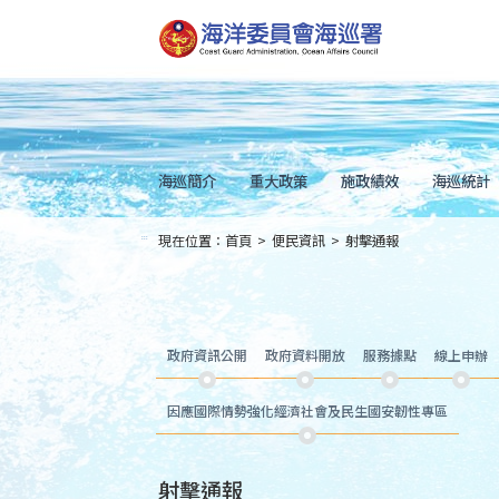
跳
到
主
要
內
容
Skip
to
main
content
海巡簡介
重大政策
施政績效
海巡統計
現在位置：
首頁
>
便民資訊
>
射擊通報
:::
政府資訊公開
政府資料開放
服務據點
線上申辦
因應國際情勢強化經濟社會及民生國安韌性專區
射擊通報