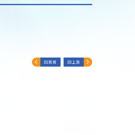
回頁首
回上頁