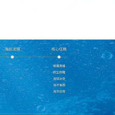
海巡法規
核心任務
維護漁權
救生救難
海域治安
海洋事務
海洋保育