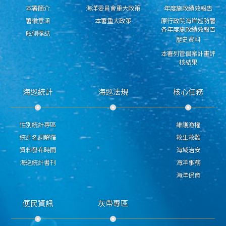
本署簡介
海洋委員會重大政策
年度施政績效報告
署徽意涵
本署重大政策
原行政院海岸巡防署
各年度施政績效報告
舷側標誌
歷史資料
本署列管個案計畫評
核結果
海巡統計
海巡法規
核心任務
性別統計專區
維護漁權
統計名詞解釋
救生救難
資料發布時間
海域治安
海巡統計書刊
海洋事務
海洋保育
便民資訊
灰帶專區