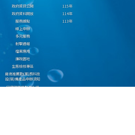
政府資訊公開
115年
政府資料開放
114年
服務據點
113年
線上申辦
多元服務
射擊通報
檔案應用
廉政園地
生態檢核專區
廠商推薦勤(業)務科技
設(裝)備產品申辦須知
因應國際情勢強化經
濟社會及民生國安韌
性專區
隱私權保護宣告
資通安全政策
資料開放宣告