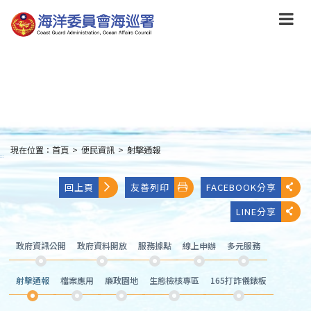
跳
到
主
要
內
容
Skip
to
main
content
現在位置：
首頁
>
便民資訊
>
射擊通報
:::
回上頁
友善列印
FACEBOOK分享
LINE分享
政府資訊公開
政府資料開放
服務據點
線上申辦
多元服務
射擊通報
檔案應用
廉政園地
生態檢核專區
165打詐儀錶板