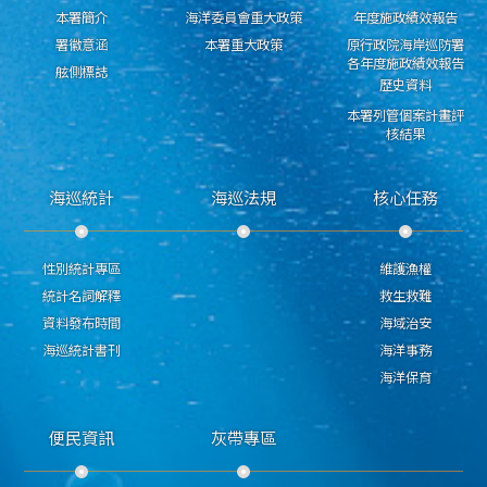
本署簡介
海洋委員會重大政策
年度施政績效報告
署徽意涵
本署重大政策
原行政院海岸巡防署
各年度施政績效報告
舷側標誌
歷史資料
本署列管個案計畫評
核結果
海巡統計
海巡法規
核心任務
性別統計專區
維護漁權
統計名詞解釋
救生救難
資料發布時間
海域治安
海巡統計書刊
海洋事務
海洋保育
便民資訊
灰帶專區