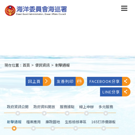
跳
到
主
要
內
容
Skip
to
main
content
現在位置：
首頁
>
便民資訊
>
射擊通報
:::
回上頁
友善列印
FACEBOOK分享
LINE分享
政府資訊公開
政府資料開放
服務據點
線上申辦
多元服務
射擊通報
檔案應用
廉政園地
生態檢核專區
165打詐儀錶板