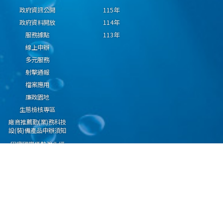
政府資訊公開
115年
政府資料開放
114年
服務據點
113年
線上申辦
多元服務
射擊通報
檔案應用
廉政園地
生態檢核專區
廠商推薦勤(業)務科技
設(裝)備產品申辦須知
因應國際情勢強化經
濟社會及民生國安韌
性專區
隱私權保護宣告
資通安全政策
資料開放宣告