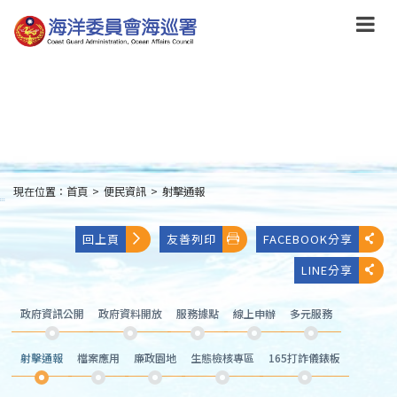
跳
到
主
要
內
容
Skip
to
main
content
現在位置：
首頁
>
便民資訊
>
射擊通報
:::
回上頁
友善列印
FACEBOOK分享
LINE分享
政府資訊公開
政府資料開放
服務據點
線上申辦
多元服務
射擊通報
檔案應用
廉政園地
生態檢核專區
165打詐儀錶板