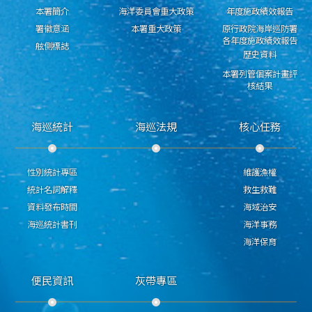
本署簡介
海洋委員會重大政策
年度施政績效報告
署徽意涵
本署重大政策
原行政院海岸巡防署
各年度施政績效報告
舷側標誌
歷史資料
本署列管個案計畫評
核結果
海巡統計
海巡法規
核心任務
性別統計專區
維護漁權
統計名詞解釋
救生救難
資料發布時間
海域治安
海巡統計書刊
海洋事務
海洋保育
便民資訊
灰帶專區