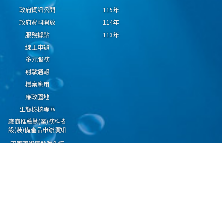
政府資訊公開
115年
政府資料開放
114年
服務據點
113年
線上申辦
多元服務
射擊通報
檔案應用
廉政園地
生態檢核專區
廠商推薦勤(業)務科技
設(裝)備產品申辦須知
因應國際情勢強化經
濟社會及民生國安韌
性專區
隱私權保護宣告
資通安全政策
資料開放宣告