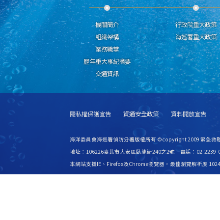
機關簡介
行政院重大政策
組織架構
海巡署重大政策
業務職掌
歷年重大事紀摘要
交通資訊
隱私權保護宣告
資通安全政策
資料開放宣告
海洋委員會海巡署偵防分署版權所有 ©copyright 2009 緊急
地址：106226臺北市大安區臥龍街240之2號 電話：02-2239-0
本網站支援IE、Firefox及Chrome瀏覽器，最佳瀏覽解析度 1024
更新日期
115年08月06日
瀏覽人次
2810354