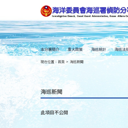
跳
到
主
要
內
容
Skip
to
main
content
本分署簡介
重大政策
海巡統計
海巡法
現在位置：
首頁
>
海巡新聞
:::
海巡新聞
此項目不公開