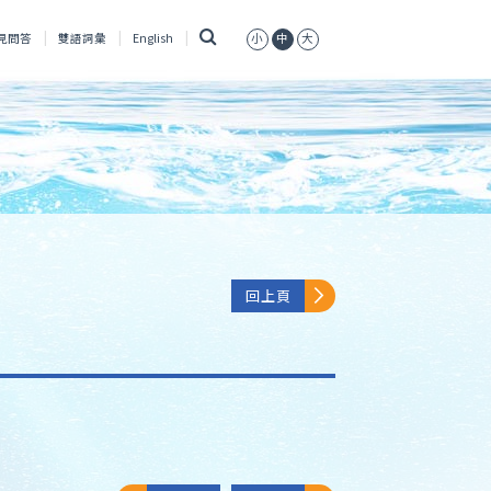
搜
見問答
雙語詞彙
English
小
中
大
尋
回上頁