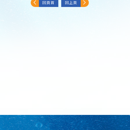
回頁首
回上頁