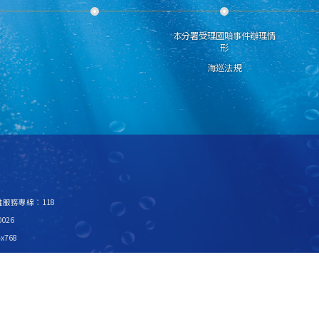
本分署受理國賠事件辦理情
形
海巡法規
救難服務專線：118
026
x768