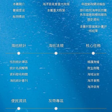
本署簡介
海洋委員會重大政策
年度施政績效報告
署徽意涵
本署重大政策
原行政院海岸巡防署
各年度施政績效報告
舷側標誌
歷史資料
本署列管個案計畫評
核結果
海巡統計
海巡法規
核心任務
性別統計專區
維護漁權
統計名詞解釋
救生救難
資料發布時間
海域治安
海巡統計書刊
海洋事務
海洋保育
便民資訊
灰帶專區