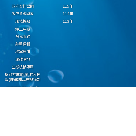
政府資訊公開
115年
政府資料開放
114年
服務據點
113年
線上申辦
多元服務
射擊通報
檔案應用
廉政園地
生態檢核專區
廠商推薦勤(業)務科技
設(裝)備產品申辦須知
因應國際情勢強化經
濟社會及民生國安韌
性專區
隱私權保護宣告
資通安全政策
資料開放宣告