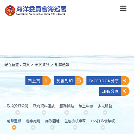
跳
到
主
要
內
容
Skip
to
main
content
現在位置：
首頁
>
便民資訊
>
射擊通報
:::
回上頁
友善列印
FACEBOOK分享
LINE分享
政府資訊公開
政府資料開放
服務據點
線上申辦
多元服務
射擊通報
檔案應用
廉政園地
生態檢核專區
165打詐儀錶板