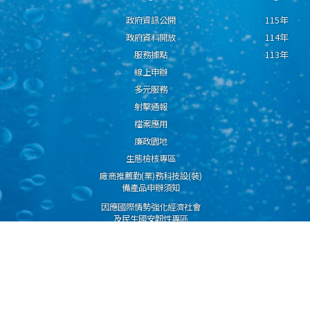
政府資訊公開
115年
政府資料開放
114年
服務據點
113年
線上申辦
多元服務
射擊通報
檔案應用
廉政園地
生態檢核專區
廠商推薦勤(業)務科技設(裝)
備產品申辦須知
因應國際情勢強化經濟社會
及民生國安韌性專區
隱私權保護宣告
資通安全政策
資料開放宣告