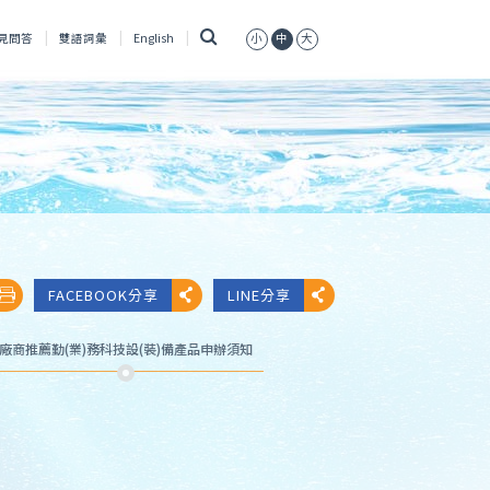
搜
見問答
雙語詞彙
English
小
中
大
尋
FACEBOOK分享
LINE分享
廠商推薦勤(業)務科技設(裝)備產品申辦須知