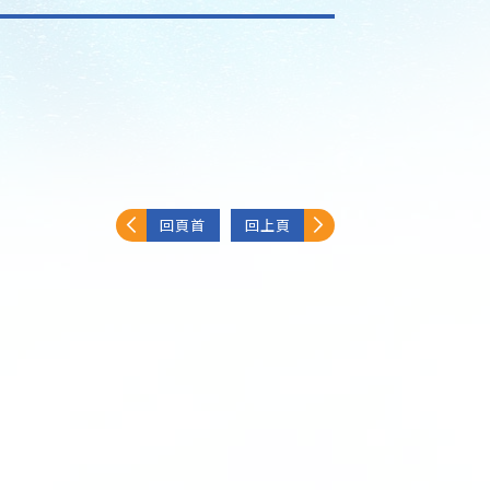
回頁首
回上頁