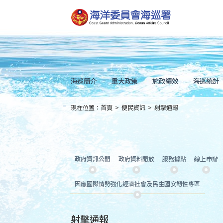
跳
到
主
要
內
容
Skip
to
main
content
海巡簡介
重大政策
施政績效
海巡統計
現在位置：
首頁
>
便民資訊
>
射擊通報
:::
政府資訊公開
政府資料開放
服務據點
線上申辦
因應國際情勢強化經濟社會及民生國安韌性專區
射擊通報