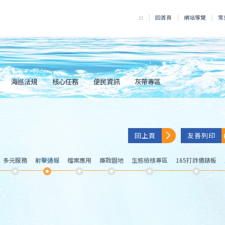
:::
回首頁
網站導覽
常
海巡法規
核心任務
便民資訊
灰帶專區
回上頁
友善列印
多元服務
射擊通報
檔案應用
廉政園地
生態檢核專區
165打詐儀錶板