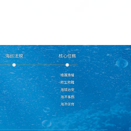
海巡法規
核心任務
維護漁權
救生救難
海域治安
海洋事務
海洋保育