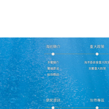
海巡簡介
重大政策
本署簡介
海洋委員會重大政
署徽意涵
本署重大政策
舷側標誌
便民資訊
灰帶專區