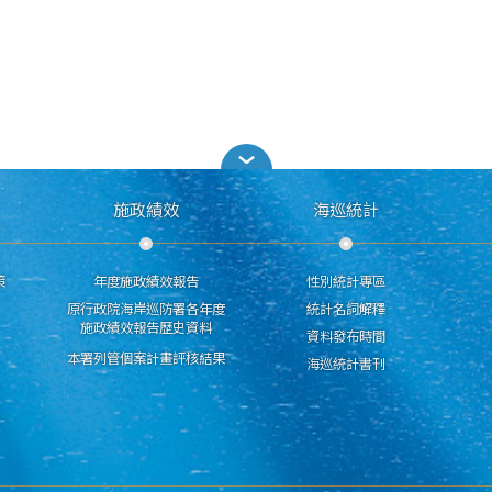
施政績效
海巡統計
策
年度施政績效報告
性別統計專區
原行政院海岸巡防署各年度
統計名詞解釋
施政績效報告歷史資料
資料發布時間
本署列管個案計畫評核結果
海巡統計書刊