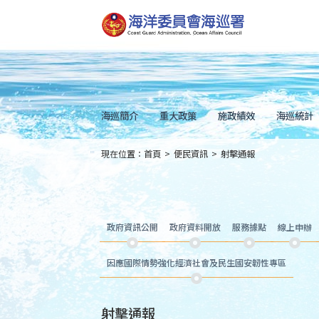
跳
到
主
要
內
容
Skip
to
main
content
海巡簡介
重大政策
施政績效
海巡統計
現在位置：
首頁
>
便民資訊
>
射擊通報
:::
政府資訊公開
政府資料開放
服務據點
線上申辦
因應國際情勢強化經濟社會及民生國安韌性專區
射擊通報