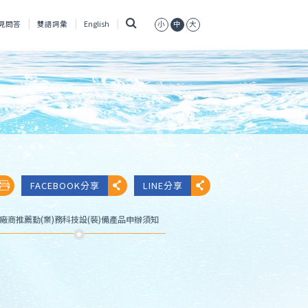
搜
見問答
雙語詞彙
English
小
中
大
尋
FACEBOOK分享
LINE分享
廠商推薦勤(業)務科技設(裝)備產品申辦須知