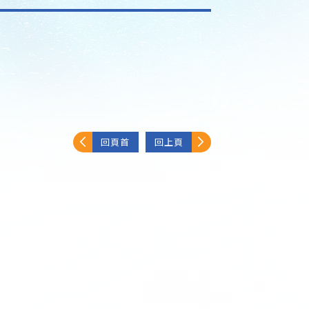
回頁首
回上頁