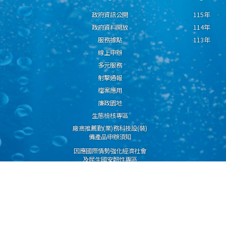
政府資訊公開
115年
政府資料開放
114年
服務據點
113年
線上申辦
多元服務
射擊通報
檔案應用
廉政園地
生態檢核專區
廠商推薦勤(業)務科技設(裝)
備產品申辦須知
因應國際情勢強化經濟社會
及民生國安韌性專區
隱私權保護宣告
資通安全政策
資料開放宣告