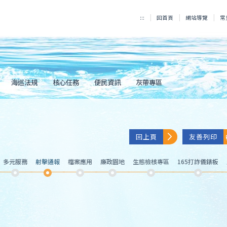
:::
回首頁
網站導覽
常
海巡法規
核心任務
便民資訊
灰帶專區
回上頁
友善列印
多元服務
射擊通報
檔案應用
廉政園地
生態檢核專區
165打詐儀錶板