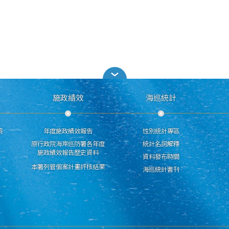
施政績效
海巡統計
策
年度施政績效報告
性別統計專區
原行政院海岸巡防署各年度
統計名詞解釋
施政績效報告歷史資料
資料發布時間
本署列管個案計畫評核結果
海巡統計書刊