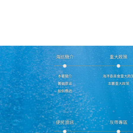
海巡簡介
重大政策
本署簡介
海洋委員會重大政
署徽意涵
本署重大政策
舷側標誌
便民資訊
灰帶專區