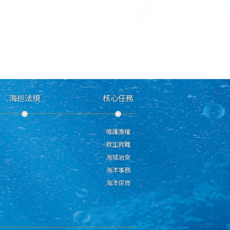
海巡法規
核心任務
維護漁權
救生救難
海域治安
海洋事務
海洋保育