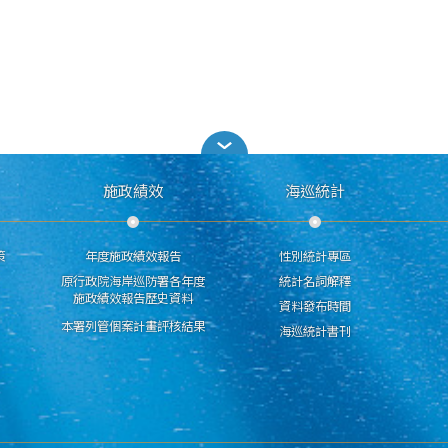
施政績效
海巡統計
策
年度施政績效報告
性別統計專區
原行政院海岸巡防署各年度
統計名詞解釋
施政績效報告歷史資料
資料發布時間
本署列管個案計畫評核結果
海巡統計書刊