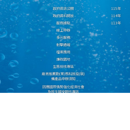
政府資訊公開
115年
政府資料開放
114年
服務據點
113年
線上申辦
多元服務
射擊通報
檔案應用
廉政園地
生態檢核專區
廠商推薦勤(業)務科技設(裝)
備產品申辦須知
因應國際情勢強化經濟社會
及民生國安韌性專區
隱私權保護宣告
資通安全政策
資料開放宣告