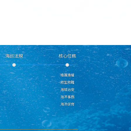
海巡法規
核心任務
維護漁權
救生救難
海域治安
海洋事務
海洋保育