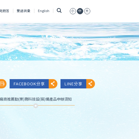
搜
見問答
雙語詞彙
English
小
中
大
尋
FACEBOOK分享
LINE分享
廠商推薦勤(業)務科技設(裝)備產品申辦須知