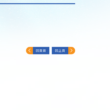
回頁首
回上頁