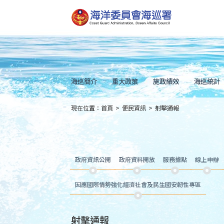
跳
到
主
要
內
容
Skip
to
main
content
海巡簡介
重大政策
施政績效
海巡統計
現在位置：
首頁
>
便民資訊
>
射擊通報
:::
政府資訊公開
政府資料開放
服務據點
線上申辦
因應國際情勢強化經濟社會及民生國安韌性專區
射擊通報