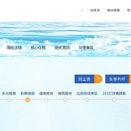
:::
回首頁
網站導覽
常
海巡法規
核心任務
便民資訊
灰帶專區
回上頁
友善列印
多元服務
射擊通報
檔案應用
廉政園地
生態檢核專區
165打詐儀錶板