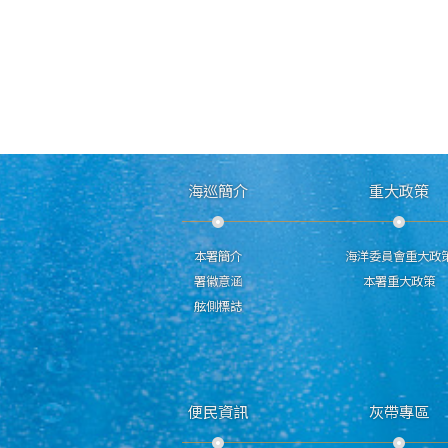
海巡簡介
重大政策
本署簡介
海洋委員會重大政
署徽意涵
本署重大政策
舷側標誌
便民資訊
灰帶專區