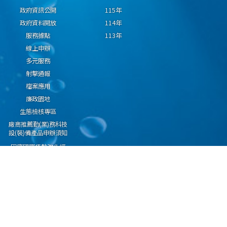
政府資訊公開
115年
政府資料開放
114年
服務據點
113年
線上申辦
多元服務
射擊通報
檔案應用
廉政園地
生態檢核專區
廠商推薦勤(業)務科技
設(裝)備產品申辦須知
因應國際情勢強化經
濟社會及民生國安韌
性專區
隱私權保護宣告
資通安全政策
資料開放宣告