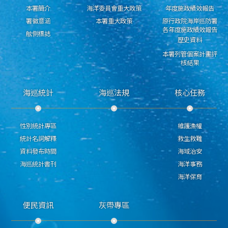
本署簡介
海洋委員會重大政策
年度施政績效報告
署徽意涵
本署重大政策
原行政院海岸巡防署
各年度施政績效報告
舷側標誌
歷史資料
本署列管個案計畫評
核結果
海巡統計
海巡法規
核心任務
性別統計專區
維護漁權
統計名詞解釋
救生救難
資料發布時間
海域治安
海巡統計書刊
海洋事務
海洋保育
便民資訊
灰帶專區