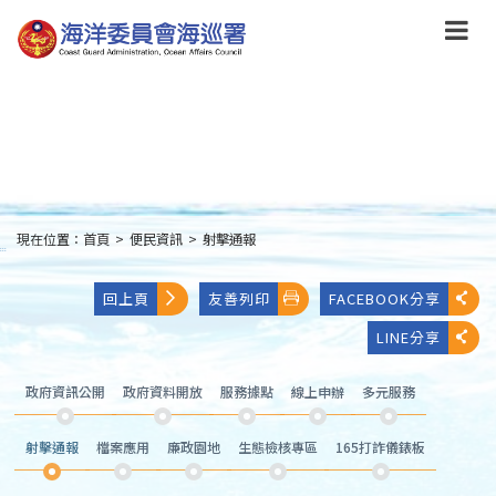
跳
到
主
要
內
容
Skip
to
main
content
現在位置：
首頁
>
便民資訊
>
射擊通報
:::
回上頁
友善列印
FACEBOOK分享
LINE分享
政府資訊公開
政府資料開放
服務據點
線上申辦
多元服務
射擊通報
檔案應用
廉政園地
生態檢核專區
165打詐儀錶板