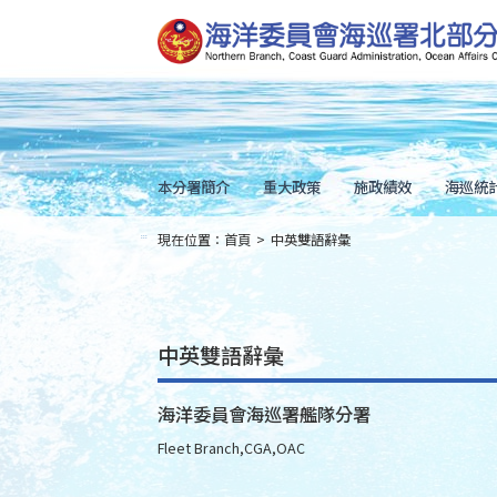
跳
到
主
要
內
容
Skip
to
main
content
本分署簡介
重大政策
施政績效
海巡統
現在位置：
首頁
>
中英雙語辭彙
:::
中英雙語辭彙
海洋委員會海巡署艦隊分署
Fleet Branch,CGA,OAC