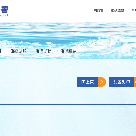
:::
回首頁
網站導覽
常
計
海巡法規
海洋活動
海洋驛站
回上頁
友善列印