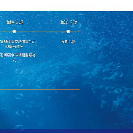
海巡法規
海洋活動
分署辦理國家賠償事件處
長期活動
理情形統計
巡署訴願事件相關書類格
式