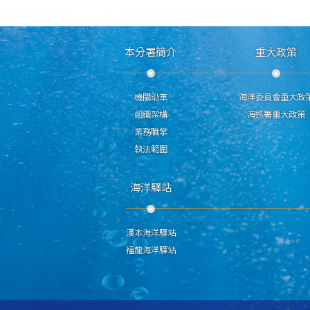
本分署簡介
重大政策
機關沿革
海洋委員會重大政
組織架構
海巡署重大政策
業務職掌
執法範圍
海洋驛站
漢本海洋驛站
福龍海洋驛站