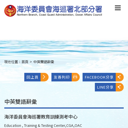
跳
到
主
要
內
容
Skip
to
main
content
現在位置：
首頁
>
中英雙語辭彙
:::
回上頁
友善列印
FACEBOOK分享
LINE分享
中英雙語辭彙
海洋委員會海巡署教育訓練測考中心
Education , Training & Testing Center,CGA,OAC