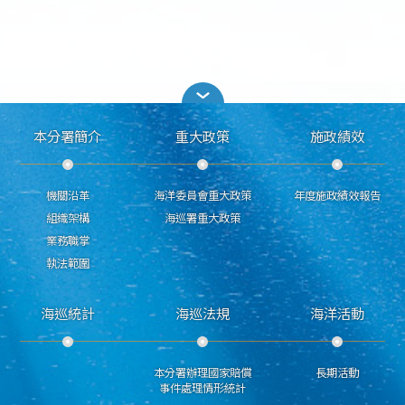
本分署簡介
重大政策
施政績效
機關沿革
海洋委員會重大政策
年度施政績效報告
組織架構
海巡署重大政策
業務職掌
執法範圍
海巡統計
海巡法規
海洋活動
本分署辦理國家賠償
長期活動
事件處理情形統計