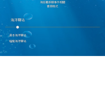
海巡署訴願事件相關
書類格式
海洋驛站
漢本海洋驛站
福龍海洋驛站
隱私權保護宣告
資通安全政策
資料開放宣告
海洋委員會海巡署北部分署 版權所有 Copyright 2009
地址：328006桃園市觀音區崙坪里忠愛路1段45號 聯絡電話：(03)4080024
E-Mail：northmaster@cga.gov.tw
本網站支援IE、Firefox及Chrome瀏覽器，最佳瀏覽解析度 1024x768
更新日期
115年08月10日
瀏覽人次
16177476