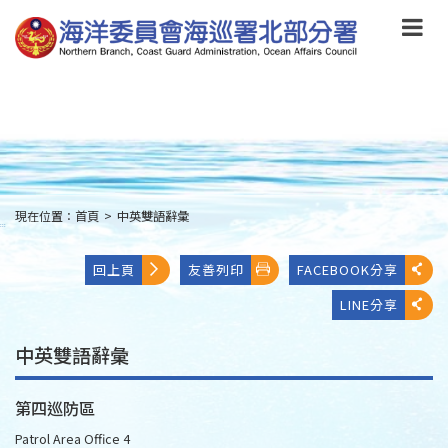
跳
到
主
要
內
容
Skip
to
main
content
現在位置：
首頁
>
中英雙語辭彙
:::
回上頁
友善列印
FACEBOOK分享
LINE分享
中英雙語辭彙
第四巡防區
Patrol Area Office 4