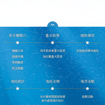
本分署簡介
重大政策
施政績效
機關沿革
海洋委員會重大政策
年度施政績效報告
組織架構
海巡署重大政策
業務職掌
執法範圍
海巡統計
海巡法規
海洋活動
本分署辦理國家賠償
長期活動
事件處理情形統計