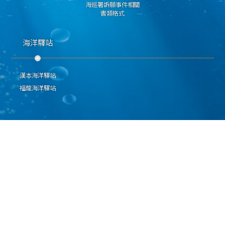
海巡署訴願事件相關
書類格式
海洋驛站
漢本海洋驛站
福龍海洋驛站
隱私權保護宣告
資通安全政策
資料開放宣告
海洋委員會海巡署北部分署 版權所有 Copyright 2009
地址：328006桃園市觀音區崙坪里忠愛路1段45號 聯絡電話：(03)4080024
E-Mail：northmaster@cga.gov.tw
本網站支援IE、Firefox及Chrome瀏覽器，最佳瀏覽解析度 1024x768
更新日期
115年08月09日
瀏覽人次
16173427