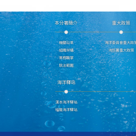
本分署簡介
重大政策
機關沿革
海洋委員會重大政
組織架構
海巡署重大政策
業務職掌
執法範圍
海洋驛站
漢本海洋驛站
福龍海洋驛站