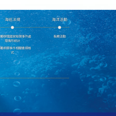
海巡法規
海洋活動
分署辦理國家賠償事件處
長期活動
理情形統計
巡署訴願事件相關書類格
式