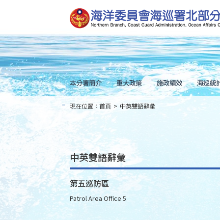
跳
到
主
要
內
容
Skip
to
main
content
本分署簡介
重大政策
施政績效
海巡統
現在位置：
首頁
>
中英雙語辭彙
:::
中英雙語辭彙
第五巡防區
Patrol Area Office 5