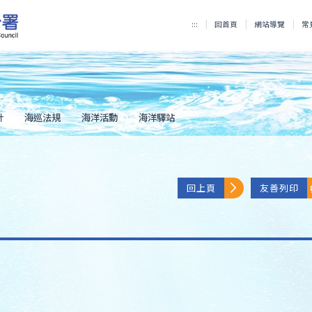
:::
回首頁
網站導覽
常
計
海巡法規
海洋活動
海洋驛站
回上頁
友善列印