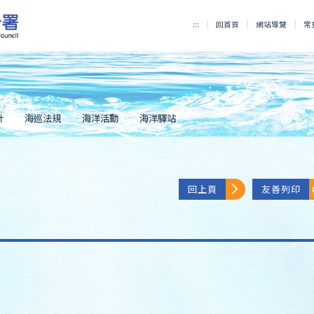
:::
回首頁
網站導覽
常
計
海巡法規
海洋活動
海洋驛站
回上頁
友善列印