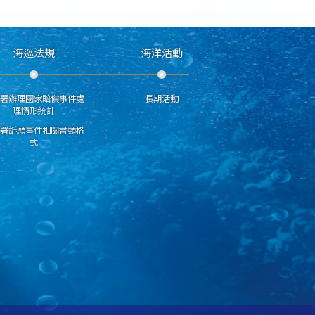
海巡法規
海洋活動
分署辦理國家賠償事件處
長期活動
理情形統計
巡署訴願事件相關書類格
式