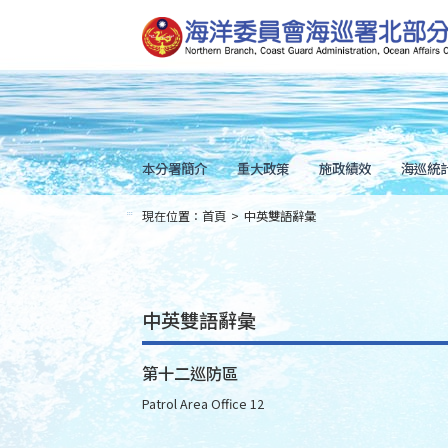
跳
到
主
要
內
容
Skip
to
main
content
本分署簡介
重大政策
施政績效
海巡統
現在位置：
首頁
>
中英雙語辭彙
:::
中英雙語辭彙
第十二巡防區
Patrol Area Office 12