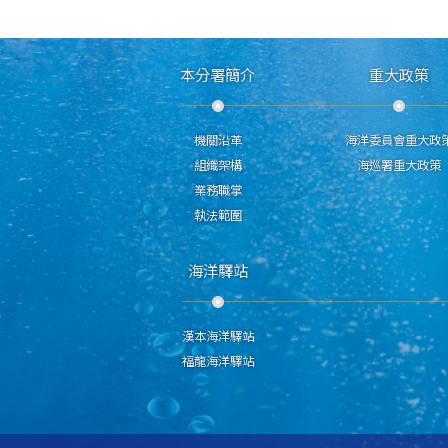
本分署簡介
重大政策
機關沿革
海洋委員會重大政
組織架構
海巡署重大政策
業務職掌
執法範圍
海洋驛站
漢本海洋驛站
福龍海洋驛站