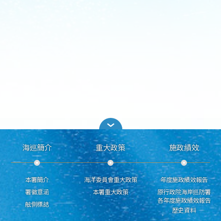
海巡簡介
重大政策
施政績效
本署簡介
海洋委員會重大政策
年度施政績效報告
署徽意涵
本署重大政策
原行政院海岸巡防署
各年度施政績效報告
舷側標誌
歷史資料