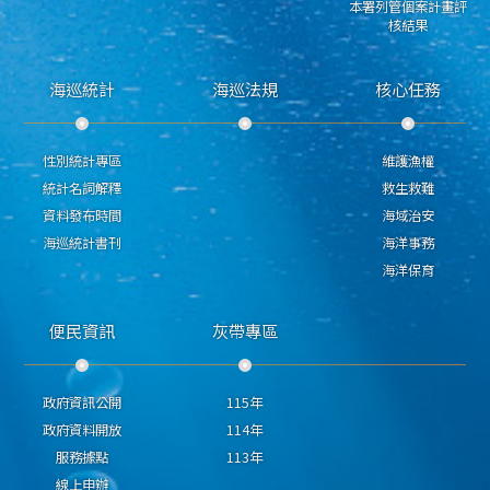
本署列管個案計畫評
核結果
海巡統計
海巡法規
核心任務
性別統計專區
維護漁權
統計名詞解釋
救生救難
資料發布時間
海域治安
海巡統計書刊
海洋事務
海洋保育
便民資訊
灰帶專區
政府資訊公開
115年
政府資料開放
114年
服務據點
113年
線上申辦