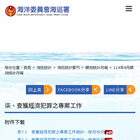
跳
到
主
要
內
容
Skip
to
main
content
現在位置：
首頁
>
海巡統計
>
海巡統計書刊
>
績效統計月報
>
114年4月績
:::
效統計月報
回上頁
FACEBOOK分享
LINE分享
柒、查獲經濟犯罪之專案工作
附件下載
表7-1 查獲經濟犯罪之專案工作統計—按月份分
表7-2 查獲經濟犯罪之專案工作統計—按單位分