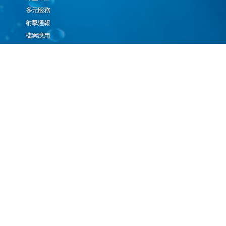
多元服務
射擊通報
檔案應用
廉政園地
生態檢核專區
廠商推薦勤(業)務科技
設(裝)備產品申辦須知
因應國際情勢強化經
濟社會及民生國安韌
性專區
隱私權保護宣告
資通安全政策
資料開放宣告
海洋委員會海巡署版權所有 copyright 2009 海巡報案專線：118
地址：116080台北市文山區興隆路3段296號 電話：(02)2239-9201
本網站支援IE、Firefox及Chrome瀏覽器，最佳瀏覽解析度 1024x768
更新日期
115年08月09日
瀏覽人次
67093054