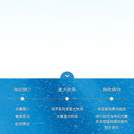
海巡簡介
重大政策
施政績效
本署簡介
海洋委員會重大政策
年度施政績效報告
署徽意涵
本署重大政策
原行政院海岸巡防署
各年度施政績效報告
舷側標誌
歷史資料