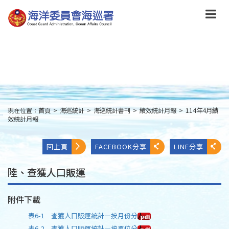
跳
到
主
要
內
容
Skip
to
main
content
現在位置：
首頁
>
海巡統計
>
海巡統計書刊
>
績效統計月報
>
114年4月績
:::
效統計月報
回上頁
FACEBOOK分享
LINE分享
陸、查獲人口販運
附件下載
表6-1 查獲人口販運統計—按月份分
表6-2 查獲人口販運統計—按單位分