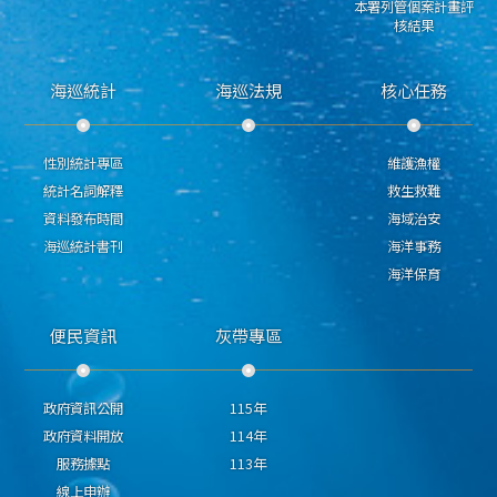
本署列管個案計畫評
核結果
海巡統計
海巡法規
核心任務
性別統計專區
維護漁權
統計名詞解釋
救生救難
資料發布時間
海域治安
海巡統計書刊
海洋事務
海洋保育
便民資訊
灰帶專區
政府資訊公開
115年
政府資料開放
114年
服務據點
113年
線上申辦