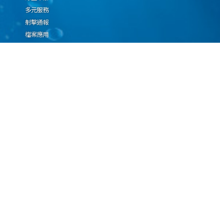
多元服務
射擊通報
檔案應用
廉政園地
生態檢核專區
廠商推薦勤(業)務科技
設(裝)備產品申辦須知
因應國際情勢強化經
濟社會及民生國安韌
性專區
隱私權保護宣告
資通安全政策
資料開放宣告
海洋委員會海巡署版權所有 copyright 2009 海巡報案專線：118
地址：116080台北市文山區興隆路3段296號 電話：(02)2239-9201
本網站支援IE、Firefox及Chrome瀏覽器，最佳瀏覽解析度 1024x768
更新日期
115年08月09日
瀏覽人次
67090964