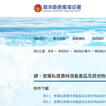
跳
到
主
要
內
容
Skip
to
main
content
海巡簡介
重大政策
施政績效
海巡統計
現在位置：
首頁
>
海巡統計
>
海巡統計書刊
>
績效統計
:::
肆、查獲私運農林漁畜產品及其他物
附件下載
表4-1 查獲私運農林漁畜產品及其他物品統
表4-2 查獲私運農林漁畜產品及其他物品統