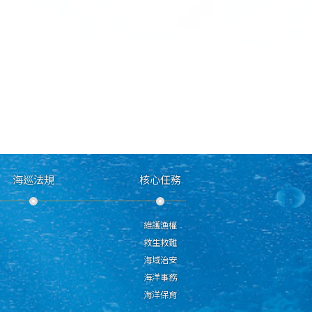
海巡法規
核心任務
維護漁權
救生救難
海域治安
海洋事務
海洋保育