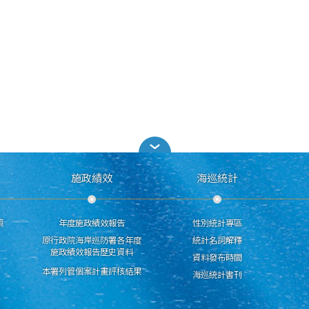
施政績效
海巡統計
策
年度施政績效報告
性別統計專區
原行政院海岸巡防署各年度
統計名詞解釋
施政績效報告歷史資料
資料發布時間
本署列管個案計畫評核結果
海巡統計書刊