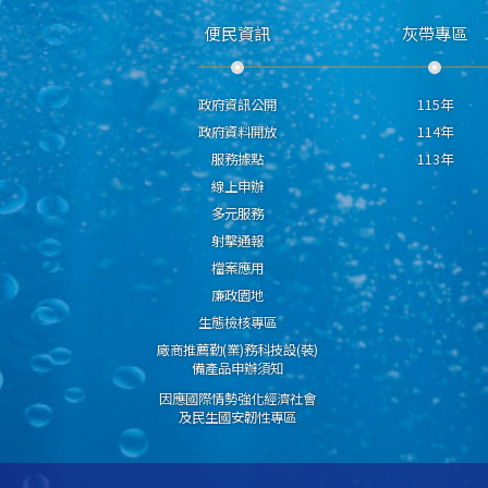
便民資訊
灰帶專區
政府資訊公開
115年
政府資料開放
114年
服務據點
113年
線上申辦
多元服務
射擊通報
檔案應用
廉政園地
生態檢核專區
廠商推薦勤(業)務科技設(裝)
備產品申辦須知
因應國際情勢強化經濟社會
及民生國安韌性專區