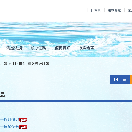
:::
回首頁
網站導覽
常
海巡法規
核心任務
便民資訊
灰帶專區
月報
>
114年4月績效統計月報
回上頁
品
計—按月份分
計—按單位分