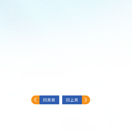
回頁首
回上頁