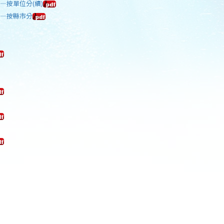
—按單位分(續)
計—按縣市分