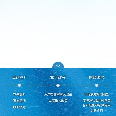
海巡簡介
重大政策
施政績效
本署簡介
海洋委員會重大政策
年度施政績效報告
署徽意涵
本署重大政策
原行政院海岸巡防署
各年度施政績效報告
舷側標誌
歷史資料