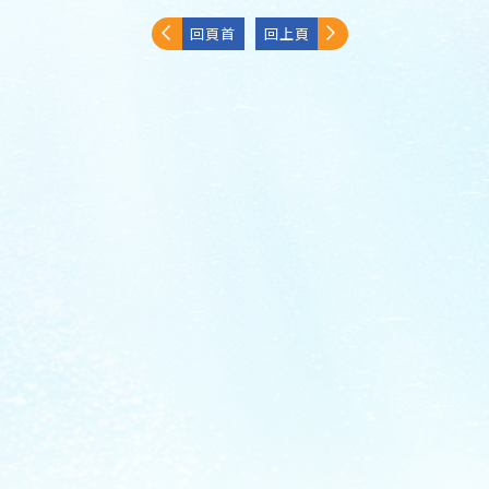
回頁首
回上頁