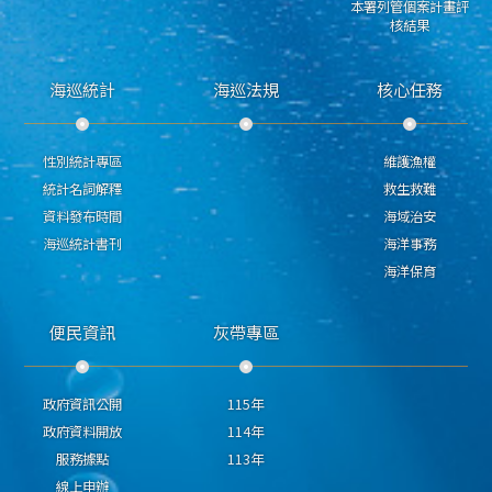
本署列管個案計畫評
核結果
海巡統計
海巡法規
核心任務
性別統計專區
維護漁權
統計名詞解釋
救生救難
資料發布時間
海域治安
海巡統計書刊
海洋事務
海洋保育
便民資訊
灰帶專區
政府資訊公開
115年
政府資料開放
114年
服務據點
113年
線上申辦