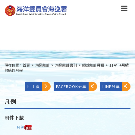
跳
到
主
要
內
容
Skip
to
main
content
現在位置：
首頁
>
海巡統計
>
海巡統計書刊
>
績效統計月報
>
114年4月績
:::
效統計月報
回上頁
FACEBOOK分享
LINE分享
凡例
附件下載
凡例