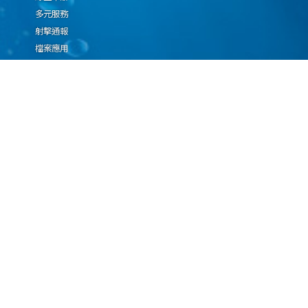
多元服務
射擊通報
檔案應用
廉政園地
生態檢核專區
廠商推薦勤(業)務科技
設(裝)備產品申辦須知
因應國際情勢強化經
濟社會及民生國安韌
性專區
隱私權保護宣告
資通安全政策
資料開放宣告
海洋委員會海巡署版權所有 copyright 2009 海巡報案專線：118
地址：116080台北市文山區興隆路3段296號 電話：(02)2239-9201
本網站支援IE、Firefox及Chrome瀏覽器，最佳瀏覽解析度 1024x768
更新日期
115年08月06日
瀏覽人次
67040064