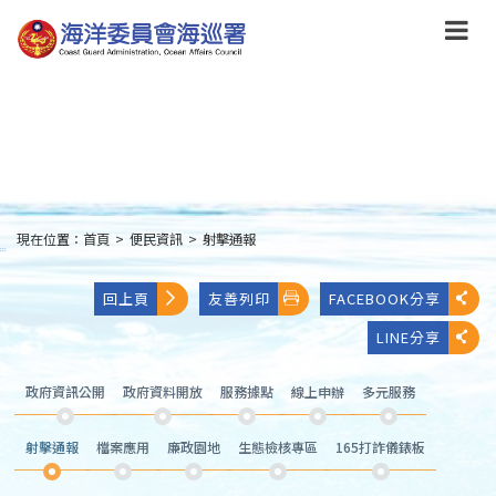
跳
到
主
要
內
容
Skip
to
main
content
現在位置：
首頁
>
便民資訊
>
射擊通報
:::
回上頁
友善列印
FACEBOOK分享
LINE分享
政府資訊公開
政府資料開放
服務據點
線上申辦
多元服務
射擊通報
檔案應用
廉政園地
生態檢核專區
165打詐儀錶板