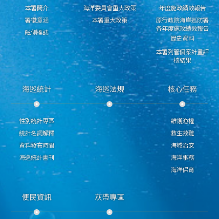
本署簡介
海洋委員會重大政策
年度施政績效報告
署徽意涵
本署重大政策
原行政院海岸巡防署
各年度施政績效報告
舷側標誌
歷史資料
本署列管個案計畫評
核結果
海巡統計
海巡法規
核心任務
性別統計專區
維護漁權
統計名詞解釋
救生救難
資料發布時間
海域治安
海巡統計書刊
海洋事務
海洋保育
便民資訊
灰帶專區