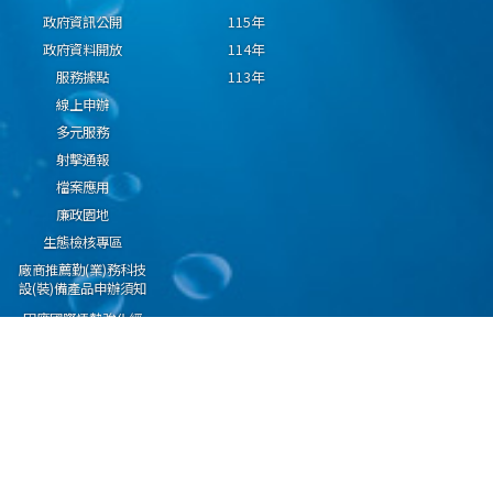
政府資訊公開
115年
政府資料開放
114年
服務據點
113年
線上申辦
多元服務
射擊通報
檔案應用
廉政園地
生態檢核專區
廠商推薦勤(業)務科技
設(裝)備產品申辦須知
因應國際情勢強化經
濟社會及民生國安韌
性專區
隱私權保護宣告
資通安全政策
資料開放宣告