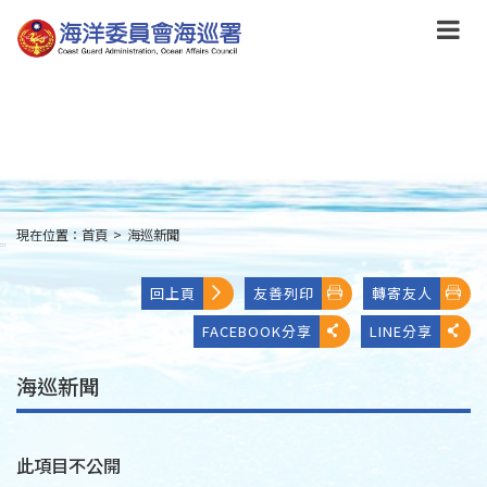
跳
到
主
要
內
容
Skip
to
main
content
現在位置：
首頁
>
海巡新聞
:::
回上頁
友善列印
轉寄友人
FACEBOOK分享
LINE分享
海巡新聞
此項目不公開