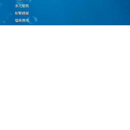
多元服務
射擊通報
檔案應用
廉政園地
生態檢核專區
廠商推薦勤(業)務科技
設(裝)備產品申辦須知
因應國際情勢強化經
濟社會及民生國安韌
性專區
隱私權保護宣告
資通安全政策
資料開放宣告
海洋委員會海巡署版權所有 copyright 2009 海巡報案專線：118
地址：116080台北市文山區興隆路3段296號 電話：(02)2239-9201
本網站支援IE、Firefox及Chrome瀏覽器，最佳瀏覽解析度 1024x768
更新日期
115年08月08日
瀏覽人次
67077610