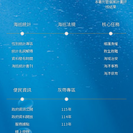
本署列管個案計畫評
核結果
海巡統計
海巡法規
核心任務
性別統計專區
維護漁權
統計名詞解釋
救生救難
資料發布時間
海域治安
海巡統計書刊
海洋事務
海洋保育
便民資訊
灰帶專區
政府資訊公開
115年
政府資料開放
114年
服務據點
113年
線上申辦