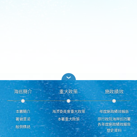
海巡簡介
重大政策
施政績效
本署簡介
海洋委員會重大政策
年度施政績效報告
署徽意涵
本署重大政策
原行政院海岸巡防署
各年度施政績效報告
舷側標誌
歷史資料