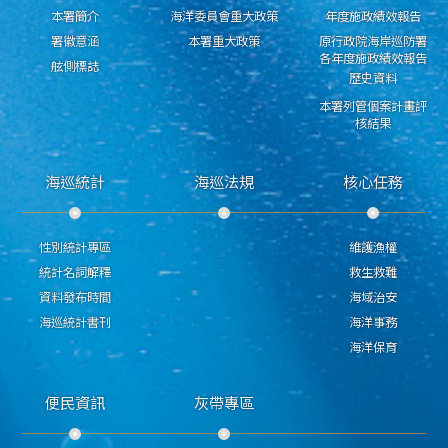
本署簡介
海洋委員會重大政策
年度施政績效報告
署徽意涵
本署重大政策
原行政院海岸巡防署
各年度施政績效報告
舷側標誌
歷史資料
本署列管個案計畫評
核結果
海巡統計
海巡法規
核心任務
性別統計專區
維護漁權
統計名詞解釋
救生救難
資料發布時間
海域治安
海巡統計書刊
海洋事務
海洋保育
便民資訊
灰帶專區