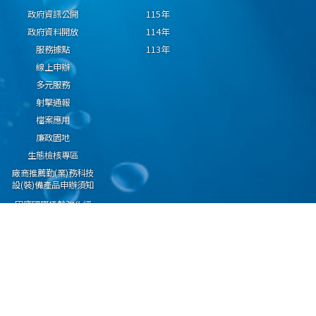
政府資訊公開
115年
政府資料開放
114年
服務據點
113年
線上申辦
多元服務
射擊通報
檔案應用
廉政園地
生態檢核專區
廠商推薦勤(業)務科技
設(裝)備產品申辦須知
因應國際情勢強化經
濟社會及民生國安韌
性專區
隱私權保護宣告
資通安全政策
資料開放宣告