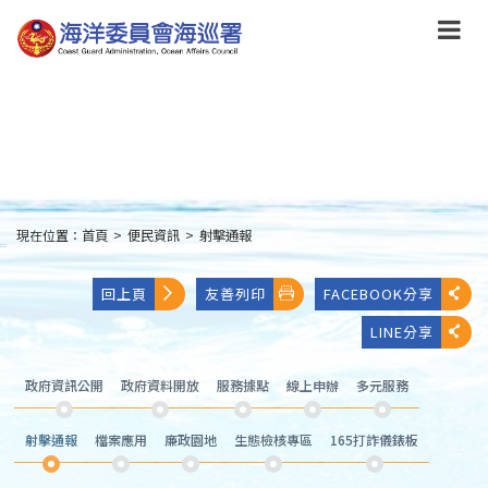
跳
到
主
要
內
容
Skip
to
main
content
現在位置：
首頁
>
便民資訊
>
射擊通報
:::
回上頁
友善列印
FACEBOOK分享
LINE分享
政府資訊公開
政府資料開放
服務據點
線上申辦
多元服務
射擊通報
檔案應用
廉政園地
生態檢核專區
165打詐儀錶板