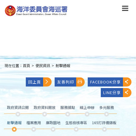
跳
到
主
要
內
容
Skip
to
main
content
現在位置：
首頁
>
便民資訊
>
射擊通報
:::
回上頁
友善列印
FACEBOOK分享
LINE分享
政府資訊公開
政府資料開放
服務據點
線上申辦
多元服務
射擊通報
檔案應用
廉政園地
生態檢核專區
165打詐儀錶板