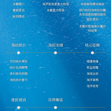
本署簡介
海洋委員會重大政策
年度施政績效報告
署徽意涵
本署重大政策
原行政院海岸巡防署
各年度施政績效報告
舷側標誌
歷史資料
本署列管個案計畫評
核結果
海巡統計
海巡法規
核心任務
性別統計專區
維護漁權
統計名詞解釋
救生救難
資料發布時間
海域治安
海巡統計書刊
海洋事務
海洋保育
便民資訊
灰帶專區