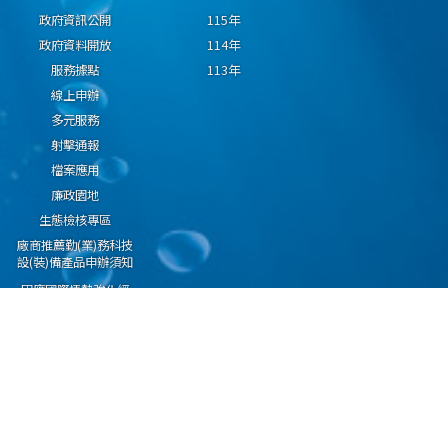
政府資訊公開
115年
政府資料開放
114年
服務據點
113年
線上申辦
多元服務
射擊通報
檔案應用
廉政園地
生態檢核專區
廠商推薦勤(業)務科技
設(裝)備產品申辦須知
因應國際情勢強化經
濟社會及民生國安韌
性專區
隱私權保護宣告
資通安全政策
資料開放宣告