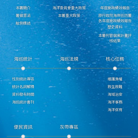
本署簡介
海洋委員會重大政策
年度施政績效報告
署徽意涵
本署重大政策
原行政院海岸巡防署
各年度施政績效報告
舷側標誌
歷史資料
本署列管個案計畫評
核結果
海巡統計
海巡法規
核心任務
性別統計專區
維護漁權
統計名詞解釋
救生救難
資料發布時間
海域治安
海巡統計書刊
海洋事務
海洋保育
便民資訊
灰帶專區