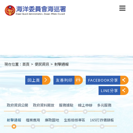
跳
到
主
要
內
容
Skip
to
main
content
現在位置：
首頁
>
便民資訊
>
射擊通報
:::
回上頁
友善列印
FACEBOOK分享
LINE分享
政府資訊公開
政府資料開放
服務據點
線上申辦
多元服務
射擊通報
檔案應用
廉政園地
生態檢核專區
165打詐儀錶板