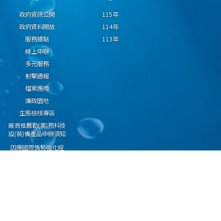
政府資訊公開
115年
政府資料開放
114年
服務據點
113年
線上申辦
多元服務
射擊通報
檔案應用
廉政園地
生態檢核專區
廠商推薦勤(業)務科技
設(裝)備產品申辦須知
因應國際情勢強化經
濟社會及民生國安韌
性專區
隱私權保護宣告
資通安全政策
資料開放宣告