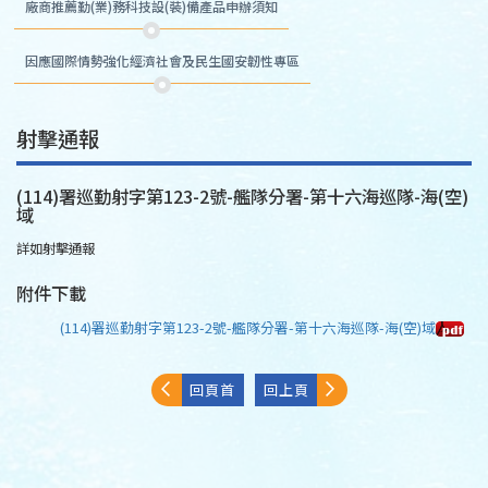
廠商推薦勤(業)務科技設(裝)備產品申辦須知
因應國際情勢強化經濟社會及民生國安韌性專區
射擊通報
(114)署巡勤射字第123-2號-艦隊分署-第十六海巡隊-海(空)
域
詳如射擊通報
附件下載
(114)署巡勤射字第123-2號-艦隊分署-第十六海巡隊-海(空)域
回頁首
回上頁