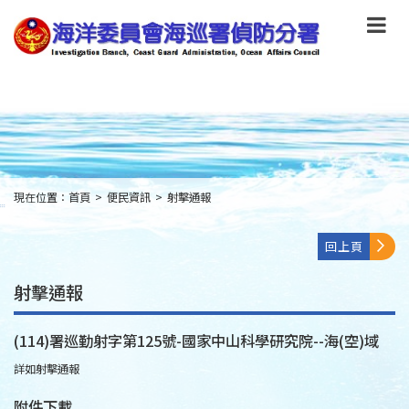
跳
到
主
要
內
容
Skip
to
main
content
現在位置：
首頁
>
便民資訊
>
射擊通報
:::
回上頁
射擊通報
(114)署巡勤射字第125號-國家中山科學研究院--海(空)域
詳如射擊通報
附件下載