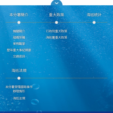
本分署簡介
重大政策
海巡統計
機關簡介
行政院重大政策
組織架構
海巡署重大政策
業務職掌
歷年重大事紀摘要
交通資訊
海巡法規
本分署受理國賠事件
辦理情形
海巡法規