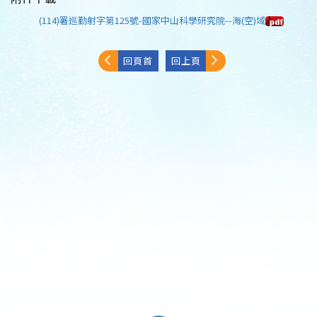
(114)署巡勤射字第125號-國家中山科學研究院--海(空)域
回頁首
回上頁