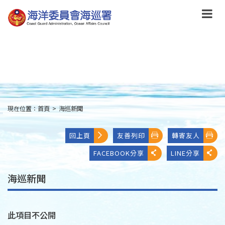
跳
到
主
要
內
容
Skip
to
main
content
現在位置：
首頁
>
海巡新聞
:::
回上頁
友善列印
轉寄友人
FACEBOOK分享
LINE分享
海巡新聞
此項目不公開