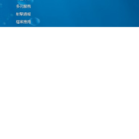
多元服務
射擊通報
檔案應用
廉政園地
生態檢核專區
廠商推薦勤(業)務科技
設(裝)備產品申辦須知
因應國際情勢強化經
濟社會及民生國安韌
性專區
隱私權保護宣告
資通安全政策
資料開放宣告
海洋委員會海巡署版權所有 copyright 2009 海巡報案專線：118
地址：116080台北市文山區興隆路3段296號 電話：(02)2239-9201
本網站支援IE、Firefox及Chrome瀏覽器，最佳瀏覽解析度 1024x768
更新日期
115年08月08日
瀏覽人次
67076543