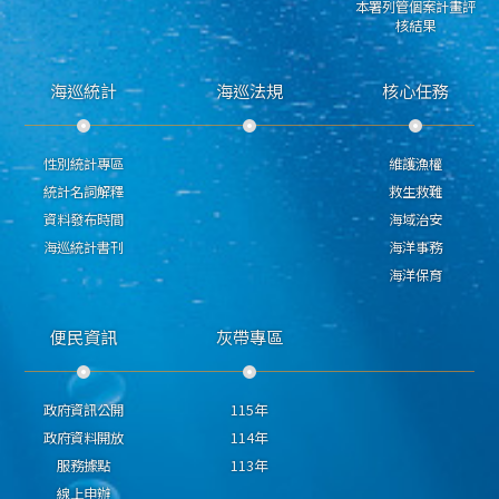
本署列管個案計畫評
核結果
海巡統計
海巡法規
核心任務
性別統計專區
維護漁權
統計名詞解釋
救生救難
資料發布時間
海域治安
海巡統計書刊
海洋事務
海洋保育
便民資訊
灰帶專區
政府資訊公開
115年
政府資料開放
114年
服務據點
113年
線上申辦