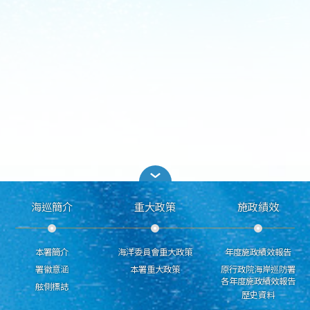
海巡簡介
重大政策
施政績效
本署簡介
海洋委員會重大政策
年度施政績效報告
署徽意涵
本署重大政策
原行政院海岸巡防署
各年度施政績效報告
舷側標誌
歷史資料