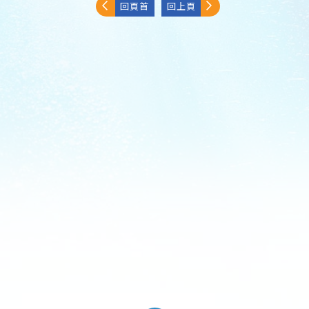
回頁首
回上頁