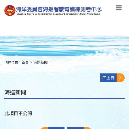
跳
到
主
要
內
容
Skip
to
main
content
現在位置：
首頁
>
海巡新聞
:::
回上頁
海巡新聞
此項目不公開