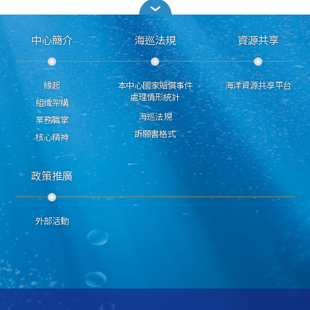
中心簡介
海巡法規
資源共享
緣起
本中心國家賠償事件
海洋資源共享平台
處理情形統計
組織架構
海巡法規
業務職掌
訴願書格式
核心精神
政策推廣
外部活動