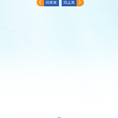
回頁首
回上頁