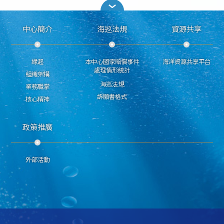
中心簡介
海巡法規
資源共享
緣起
本中心國家賠償事件
海洋資源共享平台
處理情形統計
組織架構
海巡法規
業務職掌
訴願書格式
核心精神
政策推廣
外部活動