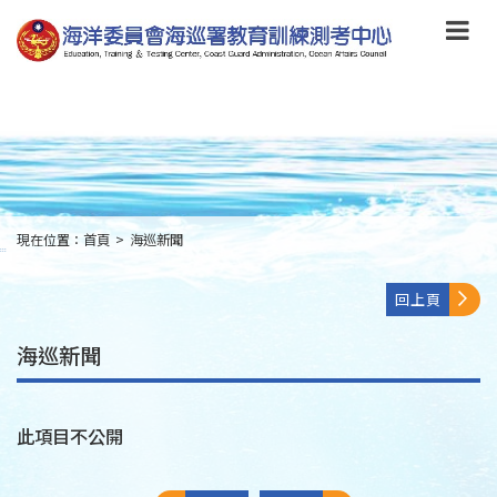
跳
到
主
要
內
容
Skip
to
main
content
現在位置：
首頁
>
海巡新聞
:::
回上頁
海巡新聞
此項目不公開