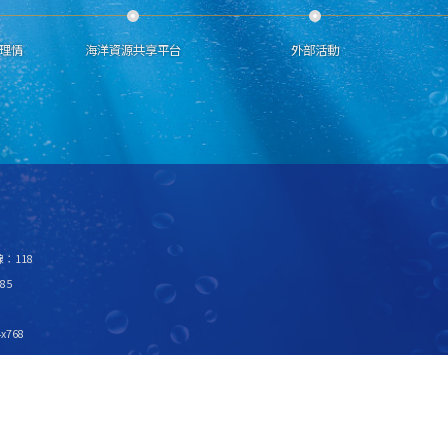
理情
海洋資源共享平台
外部活動
：118
85
x768