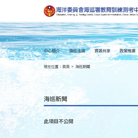
跳
到
主
要
內
容
Skip
to
main
content
中心簡介
海巡法規
資源共享
政策推廣
現在位置：
首頁
>
海巡新聞
:::
海巡新聞
此項目不公開