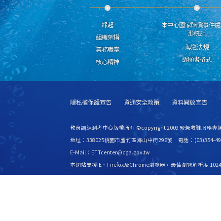
緣起
本中心國家賠償事件處
形統計
組織架構
海巡法規
業務職掌
訴願書格式
核心精神
隱私權保護宣告
資通安全政策
資料開放宣告
教育訓練測考中心版權所有 ©copyright 2009 緊急救難服務專線
地址：338025桃園市蘆竹區海山中街296號 電話：(03)354-49
E-Mail：ETTcenter@cga.gov.tw
本網站支援IE、Firefox及Chrome瀏覽器，最佳瀏覽解析度 1024
更新日期
115年08月06日
瀏覽人次
2527480