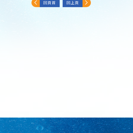
回頁首
回上頁