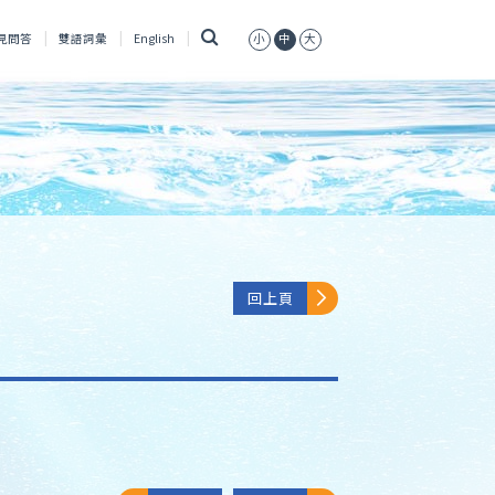
搜
見問答
雙語詞彙
English
小
中
大
尋
回上頁