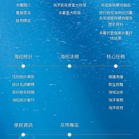
本署簡介
海洋委員會重大政策
年度施政績效報告
署徽意涵
本署重大政策
原行政院海岸巡防署
各年度施政績效報告
舷側標誌
歷史資料
本署列管個案計畫評
核結果
海巡統計
海巡法規
核心任務
性別統計專區
維護漁權
統計名詞解釋
救生救難
資料發布時間
海域治安
海巡統計書刊
海洋事務
海洋保育
便民資訊
灰帶專區