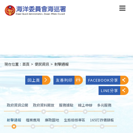
跳
到
主
要
內
容
Skip
to
main
content
現在位置：
首頁
>
便民資訊
>
射擊通報
:::
回上頁
友善列印
FACEBOOK分享
LINE分享
政府資訊公開
政府資料開放
服務據點
線上申辦
多元服務
射擊通報
檔案應用
廉政園地
生態檢核專區
165打詐儀錶板