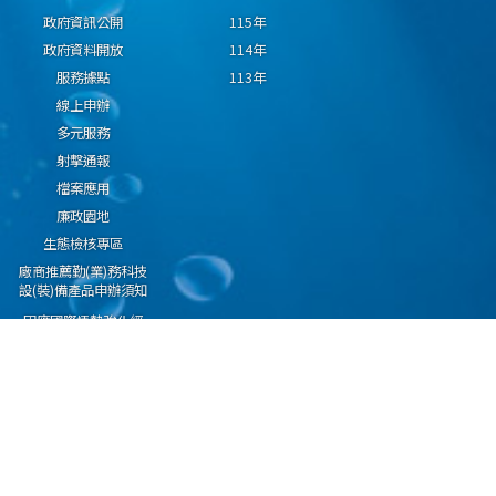
政府資訊公開
115年
政府資料開放
114年
服務據點
113年
線上申辦
多元服務
射擊通報
檔案應用
廉政園地
生態檢核專區
廠商推薦勤(業)務科技
設(裝)備產品申辦須知
因應國際情勢強化經
濟社會及民生國安韌
性專區
隱私權保護宣告
資通安全政策
資料開放宣告