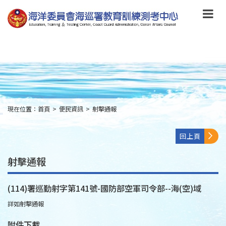
跳
到
主
要
內
容
Skip
to
main
content
現在位置：
首頁
>
便民資訊
>
射擊通報
:::
回上頁
射擊通報
(114)署巡勤射字第141號-國防部空軍司令部--海(空)域
詳如射擊通報
附件下載