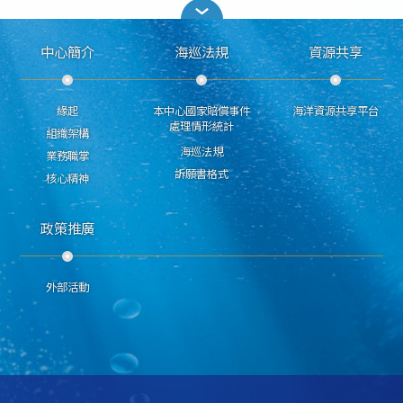
中心簡介
海巡法規
資源共享
緣起
本中心國家賠償事件
海洋資源共享平台
處理情形統計
組織架構
海巡法規
業務職掌
訴願書格式
核心精神
政策推廣
外部活動