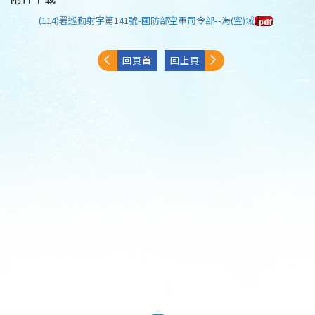
(114)署巡勤射字第141號-國防部空軍司令部--海(空)域
回頁首
回上頁