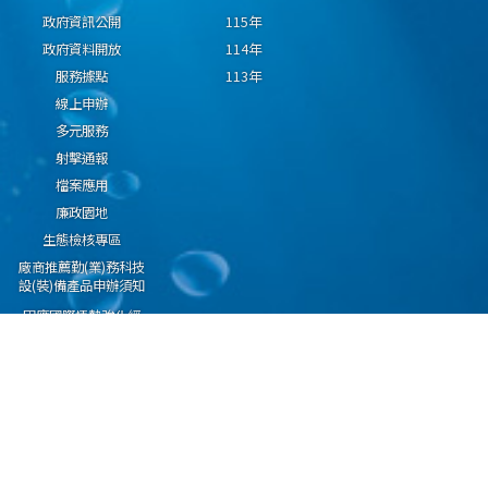
政府資訊公開
115年
政府資料開放
114年
服務據點
113年
線上申辦
多元服務
射擊通報
檔案應用
廉政園地
生態檢核專區
廠商推薦勤(業)務科技
設(裝)備產品申辦須知
因應國際情勢強化經
濟社會及民生國安韌
性專區
隱私權保護宣告
資通安全政策
資料開放宣告