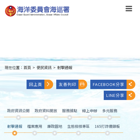
跳
到
主
要
內
容
Skip
to
main
content
現在位置：
首頁
>
便民資訊
>
射擊通報
:::
回上頁
友善列印
FACEBOOK分享
LINE分享
政府資訊公開
政府資料開放
服務據點
線上申辦
多元服務
射擊通報
檔案應用
廉政園地
生態檢核專區
165打詐儀錶板