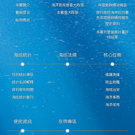
本署簡介
海洋委員會重大政策
年度施政績效報告
署徽意涵
本署重大政策
原行政院海岸巡防署
各年度施政績效報告
舷側標誌
歷史資料
本署列管個案計畫評
核結果
海巡統計
海巡法規
核心任務
性別統計專區
維護漁權
統計名詞解釋
救生救難
資料發布時間
海域治安
海巡統計書刊
海洋事務
海洋保育
便民資訊
灰帶專區