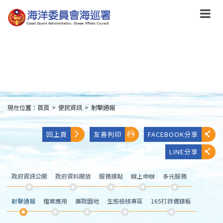
跳
到
主
要
內
容
Skip
to
main
content
現在位置：
首頁
>
便民資訊
>
射擊通報
:::
回上頁
友善列印
FACEBOOK分享
LINE分享
政府資訊公開
政府資料開放
服務據點
線上申辦
多元服務
射擊通報
檔案應用
廉政園地
生態檢核專區
165打詐儀錶板