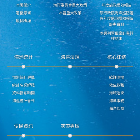
本署簡介
海洋委員會重大政策
年度施政績效報告
署徽意涵
本署重大政策
原行政院海岸巡防署
各年度施政績效報告
舷側標誌
歷史資料
本署列管個案計畫評
核結果
海巡統計
海巡法規
核心任務
性別統計專區
維護漁權
統計名詞解釋
救生救難
資料發布時間
海域治安
海巡統計書刊
海洋事務
海洋保育
便民資訊
灰帶專區