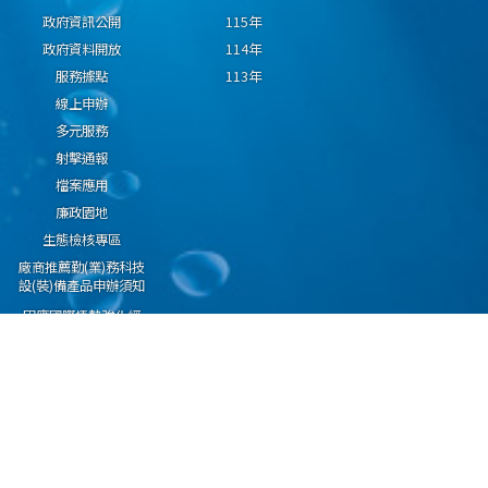
政府資訊公開
115年
政府資料開放
114年
服務據點
113年
線上申辦
多元服務
射擊通報
檔案應用
廉政園地
生態檢核專區
廠商推薦勤(業)務科技
設(裝)備產品申辦須知
因應國際情勢強化經
濟社會及民生國安韌
性專區
隱私權保護宣告
資通安全政策
資料開放宣告