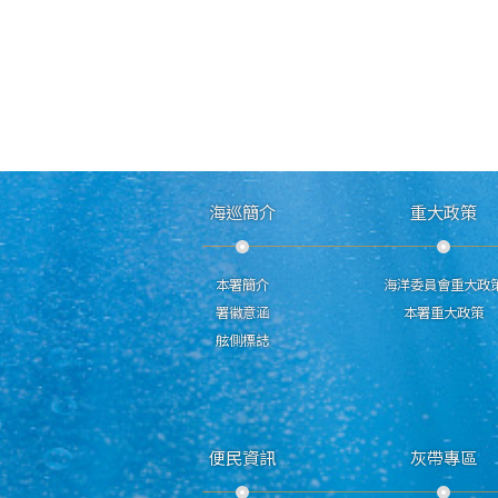
海巡簡介
重大政策
本署簡介
海洋委員會重大政
署徽意涵
本署重大政策
舷側標誌
便民資訊
灰帶專區