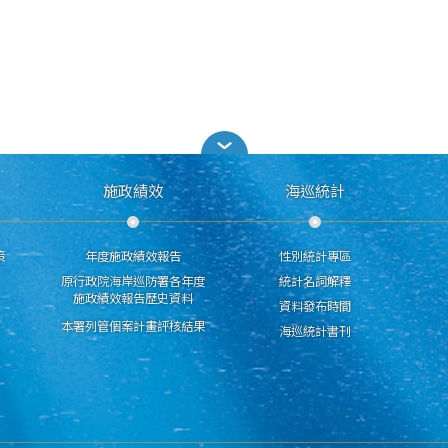
施政績效
海巡統計
策
年度施政績效報告
性別統計專區
原行政院海岸巡防署各年度
統計名詞解釋
施政績效報告歷史資料
資料發布時間
本署列管個案計畫評核結果
海巡統計書刊