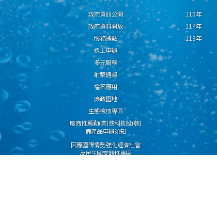
政府資訊公開
115年
政府資料開放
114年
服務據點
113年
線上申辦
多元服務
射擊通報
檔案應用
廉政園地
生態檢核專區
廠商推薦勤(業)務科技設(裝)
備產品申辦須知
因應國際情勢強化經濟社會
及民生國安韌性專區
隱私權保護宣告
資通安全政策
資料開放宣告