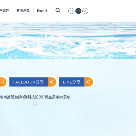
搜
見問答
雙語詞彙
English
小
中
大
尋
FACEBOOK分享
LINE分享
廠商推薦勤(業)務科技設(裝)備產品申辦須知