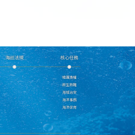
海巡法規
核心任務
維護漁權
救生救難
海域治安
海洋事務
海洋保育