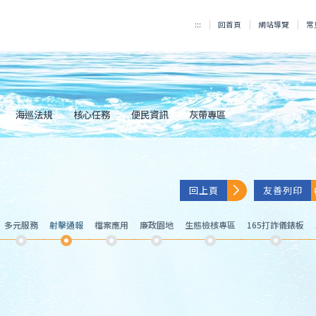
:::
回首頁
網站導覽
常
海巡法規
核心任務
便民資訊
灰帶專區
回上頁
友善列印
多元服務
射擊通報
檔案應用
廉政園地
生態檢核專區
165打詐儀錶板