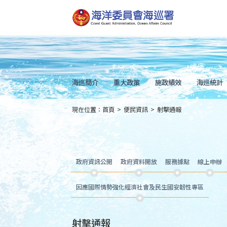
跳
到
主
要
內
容
Skip
to
main
content
海巡簡介
重大政策
施政績效
海巡統計
現在位置：
首頁
>
便民資訊
>
射擊通報
:::
政府資訊公開
政府資料開放
服務據點
線上申辦
因應國際情勢強化經濟社會及民生國安韌性專區
射擊通報