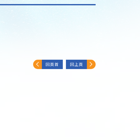
回頁首
回上頁