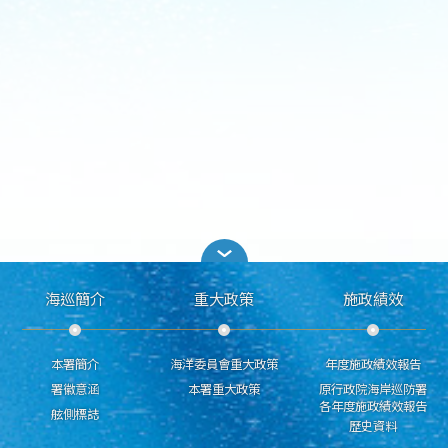
海巡簡介
重大政策
施政績效
本署簡介
海洋委員會重大政策
年度施政績效報告
署徽意涵
本署重大政策
原行政院海岸巡防署
各年度施政績效報告
舷側標誌
歷史資料