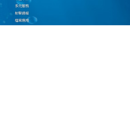
多元服務
射擊通報
檔案應用
廉政園地
生態檢核專區
廠商推薦勤(業)務科技
設(裝)備產品申辦須知
因應國際情勢強化經
濟社會及民生國安韌
性專區
隱私權保護宣告
資通安全政策
資料開放宣告
海洋委員會海巡署版權所有 copyright 2009 海巡報案專線：118
地址：116080台北市文山區興隆路3段296號 電話：(02)2239-9201
本網站支援IE、Firefox及Chrome瀏覽器，最佳瀏覽解析度 1024x768
更新日期
115年08月06日
瀏覽人次
67031028