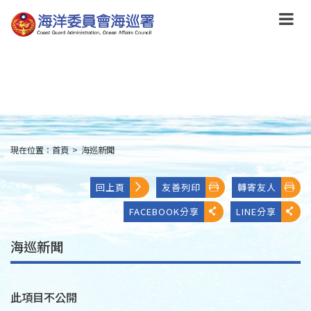
跳
到
主
要
內
容
Skip
to
main
content
現在位置：
首頁
>
海巡新聞
:::
回上頁
友善列印
轉寄友人
FACEBOOK分享
LINE分享
海巡新聞
此項目不公開