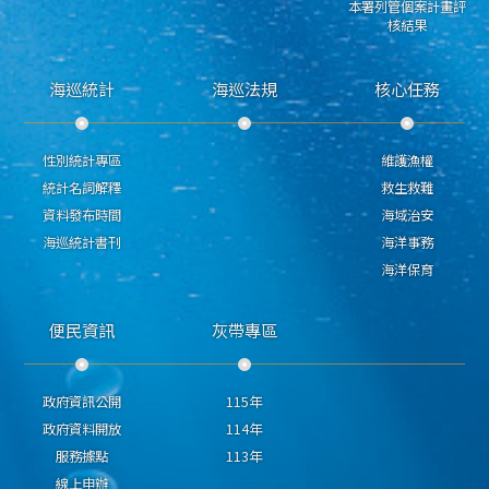
本署列管個案計畫評
核結果
海巡統計
海巡法規
核心任務
性別統計專區
維護漁權
統計名詞解釋
救生救難
資料發布時間
海域治安
海巡統計書刊
海洋事務
海洋保育
便民資訊
灰帶專區
政府資訊公開
115年
政府資料開放
114年
服務據點
113年
線上申辦