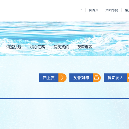
:::
回首頁
網站導覽
常
海巡法規
核心任務
便民資訊
灰帶專區
回上頁
友善列印
轉寄友人