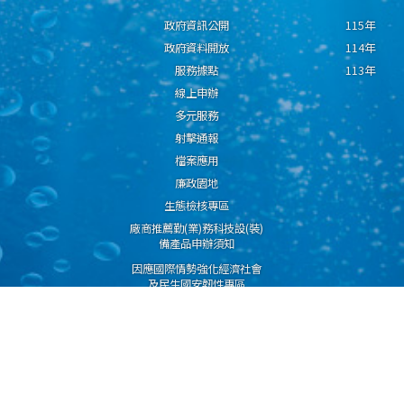
政府資訊公開
115年
政府資料開放
114年
服務據點
113年
線上申辦
多元服務
射擊通報
檔案應用
廉政園地
生態檢核專區
廠商推薦勤(業)務科技設(裝)
備產品申辦須知
因應國際情勢強化經濟社會
及民生國安韌性專區
隱私權保護宣告
資通安全政策
資料開放宣告