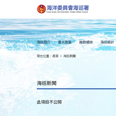
跳
到
主
要
內
容
Skip
to
main
content
海巡簡介
重大政策
施政績效
海巡統計
現在位置：
首頁
>
海巡新聞
:::
海巡新聞
此項目不公開