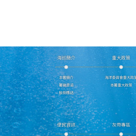
海巡簡介
重大政策
本署簡介
海洋委員會重大政
署徽意涵
本署重大政策
舷側標誌
便民資訊
灰帶專區