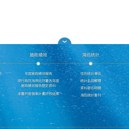
施政績效
海巡統計
策
年度施政績效報告
性別統計專區
原行政院海岸巡防署各年度
統計名詞解釋
施政績效報告歷史資料
資料發布時間
本署列管個案計畫評核結果
海巡統計書刊