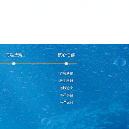
海巡法規
核心任務
維護漁權
救生救難
海域治安
海洋事務
海洋保育