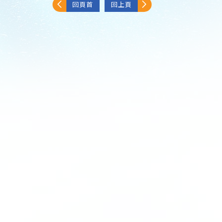
回頁首
回上頁