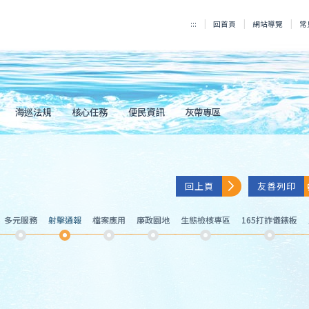
:::
回首頁
網站導覽
常
海巡法規
核心任務
便民資訊
灰帶專區
回上頁
友善列印
多元服務
射擊通報
檔案應用
廉政園地
生態檢核專區
165打詐儀錶板