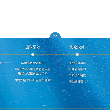
施政績效
海巡統計
策
年度施政績效報告
性別統計專區
原行政院海岸巡防署各年度
統計名詞解釋
施政績效報告歷史資料
資料發布時間
本署列管個案計畫評核結果
海巡統計書刊