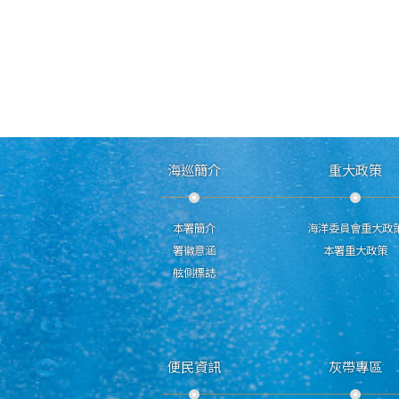
海巡簡介
重大政策
本署簡介
海洋委員會重大政
署徽意涵
本署重大政策
舷側標誌
便民資訊
灰帶專區