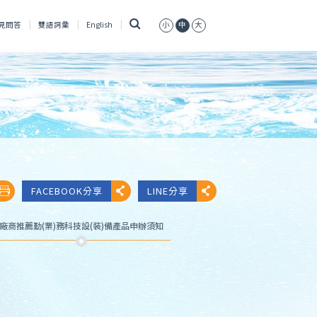
搜
見問答
雙語詞彙
English
小
中
大
尋
FACEBOOK分享
LINE分享
廠商推薦勤(業)務科技設(裝)備產品申辦須知