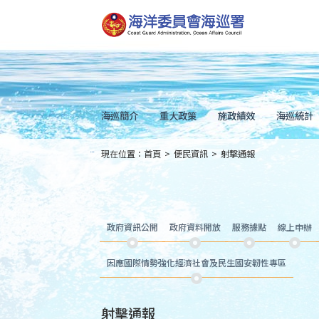
跳
到
主
要
內
容
Skip
to
main
content
海巡簡介
重大政策
施政績效
海巡統計
現在位置：
首頁
>
便民資訊
>
射擊通報
:::
政府資訊公開
政府資料開放
服務據點
線上申辦
因應國際情勢強化經濟社會及民生國安韌性專區
射擊通報