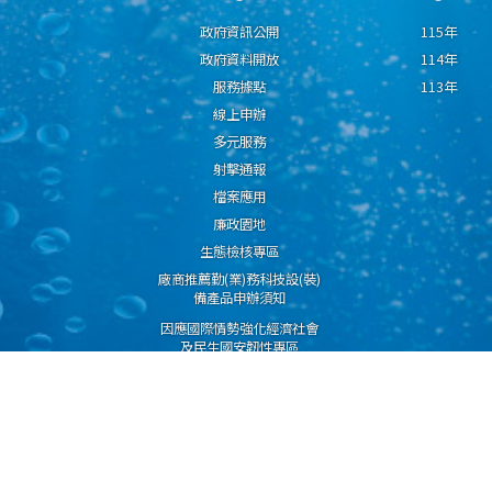
政府資訊公開
115年
政府資料開放
114年
服務據點
113年
線上申辦
多元服務
射擊通報
檔案應用
廉政園地
生態檢核專區
廠商推薦勤(業)務科技設(裝)
備產品申辦須知
因應國際情勢強化經濟社會
及民生國安韌性專區
隱私權保護宣告
資通安全政策
資料開放宣告