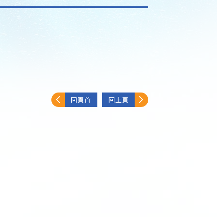
回頁首
回上頁