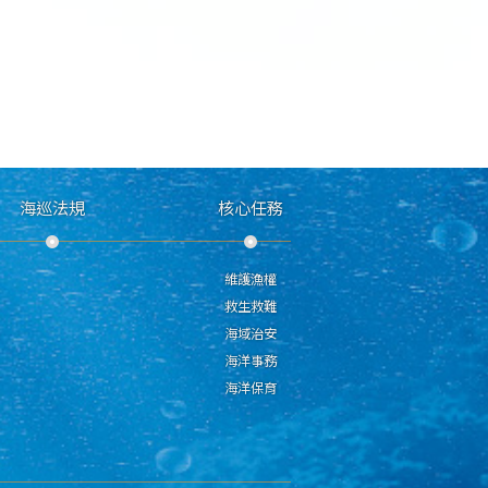
海巡法規
核心任務
維護漁權
救生救難
海域治安
海洋事務
海洋保育