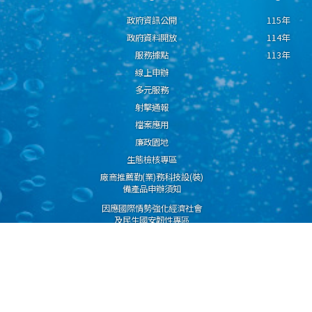
政府資訊公開
115年
政府資料開放
114年
服務據點
113年
線上申辦
多元服務
射擊通報
檔案應用
廉政園地
生態檢核專區
廠商推薦勤(業)務科技設(裝)
備產品申辦須知
因應國際情勢強化經濟社會
及民生國安韌性專區
隱私權保護宣告
資通安全政策
資料開放宣告