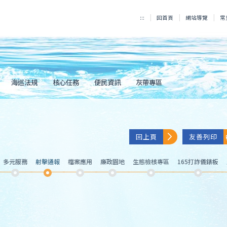
:::
回首頁
網站導覽
常
海巡法規
核心任務
便民資訊
灰帶專區
回上頁
友善列印
多元服務
射擊通報
檔案應用
廉政園地
生態檢核專區
165打詐儀錶板