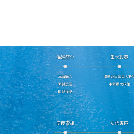
海巡簡介
重大政策
本署簡介
海洋委員會重大政
署徽意涵
本署重大政策
舷側標誌
便民資訊
灰帶專區