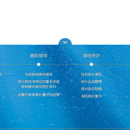
施政績效
海巡統計
策
年度施政績效報告
性別統計專區
原行政院海岸巡防署各年度
統計名詞解釋
施政績效報告歷史資料
資料發布時間
本署列管個案計畫評核結果
海巡統計書刊