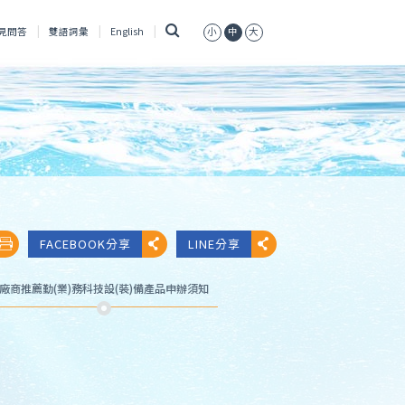
搜
見問答
雙語詞彙
English
小
中
大
尋
FACEBOOK分享
LINE分享
廠商推薦勤(業)務科技設(裝)備產品申辦須知