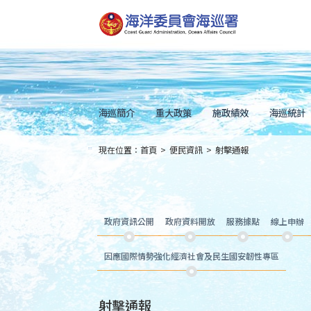
跳
到
主
要
內
容
Skip
to
main
content
海巡簡介
重大政策
施政績效
海巡統計
現在位置：
首頁
>
便民資訊
>
射擊通報
:::
政府資訊公開
政府資料開放
服務據點
線上申辦
因應國際情勢強化經濟社會及民生國安韌性專區
射擊通報