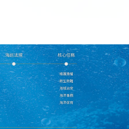
海巡法規
核心任務
維護漁權
救生救難
海域治安
海洋事務
海洋保育