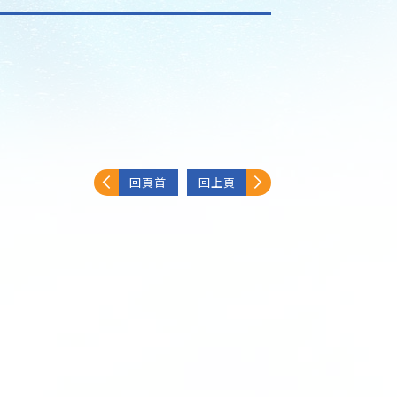
回頁首
回上頁