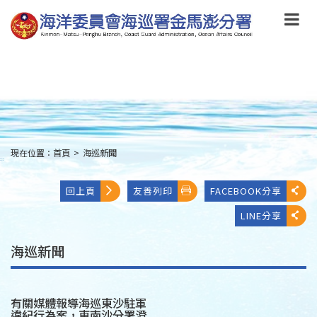
跳
到
主
要
內
容
Skip
to
main
content
現在位置：
首頁
>
海巡新聞
:::
回上頁
友善列印
FACEBOOK分享
LINE分享
海巡新聞
有關媒體報導海巡東沙駐軍
違紀行為案，東南沙分署澄