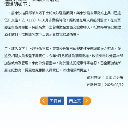
清說明如下：
一、前東沙指揮部某女姓下士於東沙駐島期間，與東沙島友軍高姓上兵（已退
伍）交往，去（113）年10月非勤務時段，應其他在場人員起鬨要求，在友軍
寢室與高員擺拍。另該名女下士曾應邀至友軍交誼廳聊天，抵達時現場已擺放
酒水飲料，惟據該名女下士表示其並無飲酒情事。
二、該名女下士上述行為不當，東南沙分署已依規定核予申誡貳次之懲處，並
追究相關人員考監不周責任；今年4月另將該員調回高雄，改派東南沙分署本部
加強教育及管理。東南沙分署重申，對於違法犯紀案件零容忍，已全面加強所
屬法紀教育，從嚴追究相關人員責任，以杜絕類案再生。
資料來源：
東南沙分署
更新日期：
2025/08/12
回頁首
回上頁