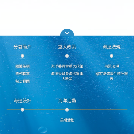
分署簡介
重大政策
海巡法規
組織架構
海洋委員會重大政策
海巡法規
業務職掌
海洋委員會海巡署重
國家賠償事件統計報
大政策
表
執法範圍
海巡統計
海洋活動
長期活動