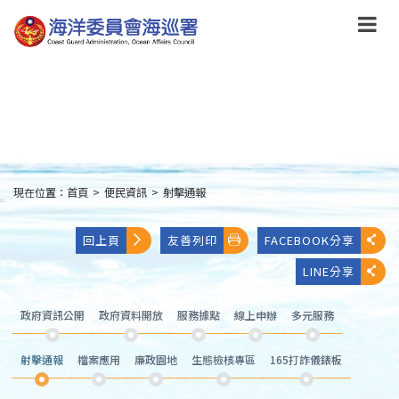
跳
到
主
要
內
容
Skip
to
main
content
現在位置：
首頁
>
便民資訊
>
射擊通報
:::
回上頁
友善列印
FACEBOOK分享
LINE分享
政府資訊公開
政府資料開放
服務據點
線上申辦
多元服務
射擊通報
檔案應用
廉政園地
生態檢核專區
165打詐儀錶板