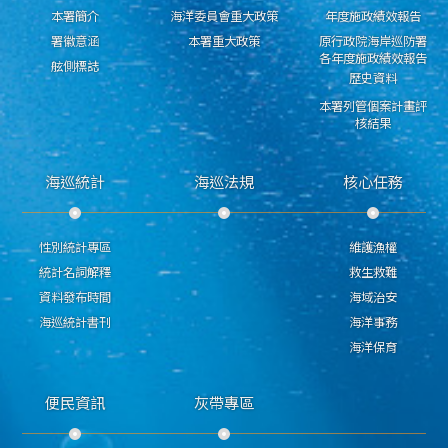
本署簡介
海洋委員會重大政策
年度施政績效報告
署徽意涵
本署重大政策
原行政院海岸巡防署
各年度施政績效報告
舷側標誌
歷史資料
本署列管個案計畫評
核結果
海巡統計
海巡法規
核心任務
性別統計專區
維護漁權
統計名詞解釋
救生救難
資料發布時間
海域治安
海巡統計書刊
海洋事務
海洋保育
便民資訊
灰帶專區