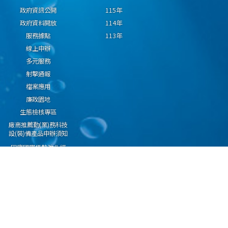
政府資訊公開
115年
政府資料開放
114年
服務據點
113年
線上申辦
多元服務
射擊通報
檔案應用
廉政園地
生態檢核專區
廠商推薦勤(業)務科技
設(裝)備產品申辦須知
因應國際情勢強化經
濟社會及民生國安韌
性專區
隱私權保護宣告
資通安全政策
資料開放宣告