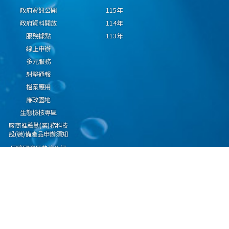
政府資訊公開
115年
政府資料開放
114年
服務據點
113年
線上申辦
多元服務
射擊通報
檔案應用
廉政園地
生態檢核專區
廠商推薦勤(業)務科技
設(裝)備產品申辦須知
因應國際情勢強化經
濟社會及民生國安韌
性專區
隱私權保護宣告
資通安全政策
資料開放宣告