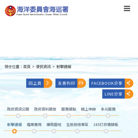
跳
到
主
要
內
容
Skip
to
main
content
現在位置：
首頁
>
便民資訊
>
射擊通報
:::
回上頁
友善列印
FACEBOOK分享
LINE分享
政府資訊公開
政府資料開放
服務據點
線上申辦
多元服務
射擊通報
檔案應用
廉政園地
生態檢核專區
165打詐儀錶板