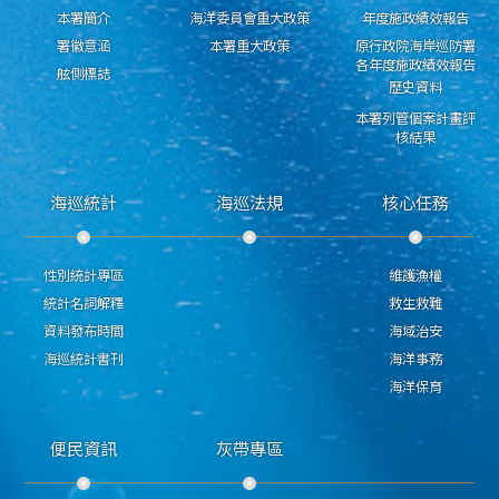
本署簡介
海洋委員會重大政策
年度施政績效報告
署徽意涵
本署重大政策
原行政院海岸巡防署
各年度施政績效報告
舷側標誌
歷史資料
本署列管個案計畫評
核結果
海巡統計
海巡法規
核心任務
性別統計專區
維護漁權
統計名詞解釋
救生救難
資料發布時間
海域治安
海巡統計書刊
海洋事務
海洋保育
便民資訊
灰帶專區