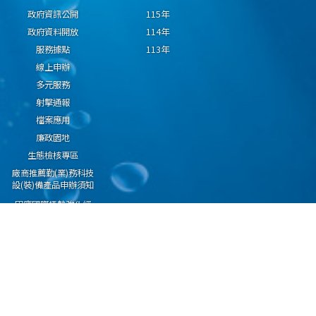
政府資訊公開
115年
政府資料開放
114年
服務據點
113年
線上申辦
多元服務
射擊通報
檔案應用
廉政園地
生態檢核專區
廠商推薦勤(業)務科技
設(裝)備產品申辦須知
因應國際情勢強化經
濟社會及民生國安韌
性專區
隱私權保護宣告
資通安全政策
資料開放宣告