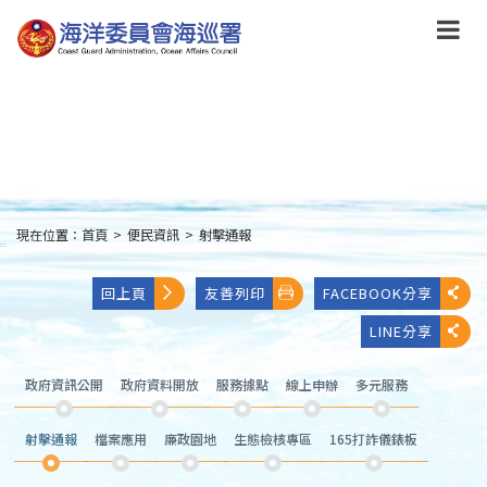
跳
到
主
要
內
容
Skip
to
main
content
現在位置：
首頁
>
便民資訊
>
射擊通報
:::
回上頁
友善列印
FACEBOOK分享
LINE分享
政府資訊公開
政府資料開放
服務據點
線上申辦
多元服務
射擊通報
檔案應用
廉政園地
生態檢核專區
165打詐儀錶板