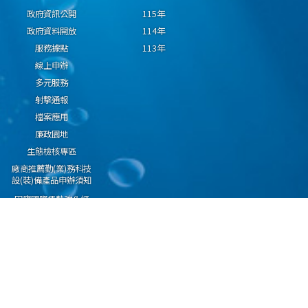
政府資訊公開
115年
政府資料開放
114年
服務據點
113年
線上申辦
多元服務
射擊通報
檔案應用
廉政園地
生態檢核專區
廠商推薦勤(業)務科技
設(裝)備產品申辦須知
因應國際情勢強化經
濟社會及民生國安韌
性專區
隱私權保護宣告
資通安全政策
資料開放宣告