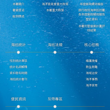
本署簡介
海洋委員會重大政策
年度施政績效報告
署徽意涵
本署重大政策
原行政院海岸巡防署
各年度施政績效報告
舷側標誌
歷史資料
本署列管個案計畫評
核結果
海巡統計
海巡法規
核心任務
性別統計專區
維護漁權
統計名詞解釋
救生救難
資料發布時間
海域治安
海巡統計書刊
海洋事務
海洋保育
便民資訊
灰帶專區