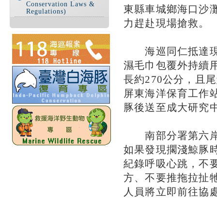
Conservation Laws &
東縣車城鄉海口沙
Regulations)
力趕赴現場搶救。
海巡同仁抵達現場
濕毛巾包覆外持續
長約270公分，且
屏東海洋保育工作
豚後送至成大研究
南部分署第六岸巡
如果發現擱淺鯨豚
紀錄呼吸心跳，不
方、不要推拖拉扯牠
人員將立即前往協