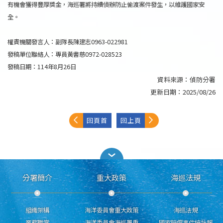
有機會獲得豐厚獎金，海巡署將持續偵辦防止偷渡案件發生，以維護國家安
全。
權責機關發言人：副隊長陳建志0963-022981
發稿單位聯絡人：專員黃書慈0972-028523
發稿日期：114年8月26日
資料來源：
偵防分署
更新日期：
2025/08/26
回頁首
回上頁
分署簡介
重大政策
海巡法規
組織架構
海洋委員會重大政策
海巡法規
業務職掌
海洋委員會海巡署重
國家賠償事件統計報