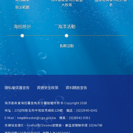
大政策
表
執法範圍
海巡統計
海洋活動
長期活動
隱私權保護宣告
資通安全政策
資料開放宣告
海洋委員會海巡署金馬澎分署版權所有 © Copyright 2018
地址：235078新北市中和區秀峰街129號 電話：(02)2940-6341
E-Mail：kmpbmaster@cga.gov.tw 傳真：(02)8941-9391
本網站支援IE、Firefox及Chrome瀏覽器，最佳瀏覽解析度 1024x768
更新日期
115年08月09日
瀏覽人次
18534483