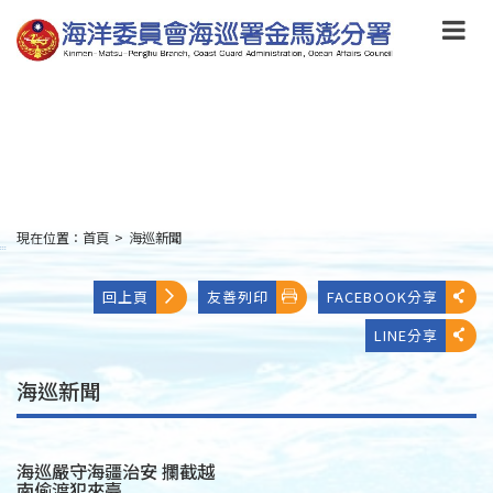
跳
到
主
要
內
容
Skip
to
main
content
現在位置：
首頁
>
海巡新聞
:::
回上頁
友善列印
FACEBOOK分享
LINE分享
海巡新聞
海巡嚴守海疆治安 攔截越
南偷渡犯來臺