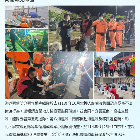
海巡署偵防分署宜蘭查緝隊於去 (113) 年10月掌握人蛇偷渡集團恐有從事不法
偷渡行為，遂報請宜蘭地方檢察署指揮偵辦，並會同本分署臺南、高雄查緝
隊、艦隊分署第五海巡隊、第八海巡隊、南部機動海巡隊及移民署宜蘭、彰
化、屏東專勤隊等單位組成專案小組展開偵查，於114年4月25日17時許，在距
我國領海基線9.3浬處查獲「金○○8號」漁船載運越南籍偷渡犯非法入境。