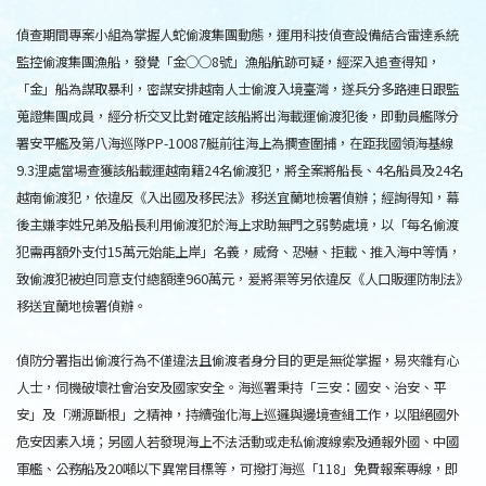
偵查期間專案小組為掌握人蛇偷渡集團動態，運用科技偵查設備結合雷達系統
監控偷渡集團漁船，發覺「金○○8號」漁船航跡可疑，經深入追查得知，
「金」船為謀取暴利，密謀安排越南人士偷渡入境臺灣，遂兵分多路連日跟監
蒐證集團成員，經分析交叉比對確定該船將出海載運偷渡犯後，即動員艦隊分
署安平艦及第八海巡隊PP-10087艇前往海上為攔查圍捕，在距我國領海基線
9.3浬處當場查獲該船載運越南籍24名偷渡犯，將全案將船長、4名船員及24名
越南偷渡犯，依違反《入出國及移民法》移送宜蘭地檢署偵辦；經詢得知，幕
後主嫌李姓兄弟及船長利用偷渡犯於海上求助無門之弱勢處境，以「每名偷渡
犯需再額外支付15萬元始能上岸」名義，威脅、恐嚇、拒載、推入海中等情，
致偷渡犯被迫同意支付總額達960萬元，爰將渠等另依違反《人口販運防制法》
移送宜蘭地檢署偵辦。
偵防分署指出偷渡行為不僅違法且偷渡者身分目的更是無從掌握，易夾雜有心
人士，伺機破壞社會治安及國家安全。海巡署秉持「三安：國安、治安、平
安」及「溯源斷根」之精神，持續強化海上巡邏與邊境查緝工作，以阻絕國外
危安因素入境；另國人若發現海上不法活動或走私偷渡線索及通報外國、中國
軍艦、公務船及20噸以下異常目標等，可撥打海巡「118」免費報案專線，即