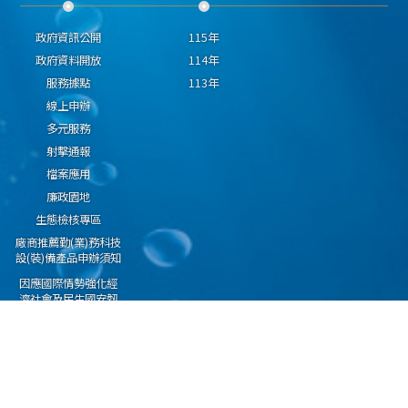
政府資訊公開
115年
政府資料開放
114年
服務據點
113年
線上申辦
多元服務
射擊通報
檔案應用
廉政園地
生態檢核專區
廠商推薦勤(業)務科技
設(裝)備產品申辦須知
因應國際情勢強化經
濟社會及民生國安韌
性專區
隱私權保護宣告
資通安全政策
資料開放宣告