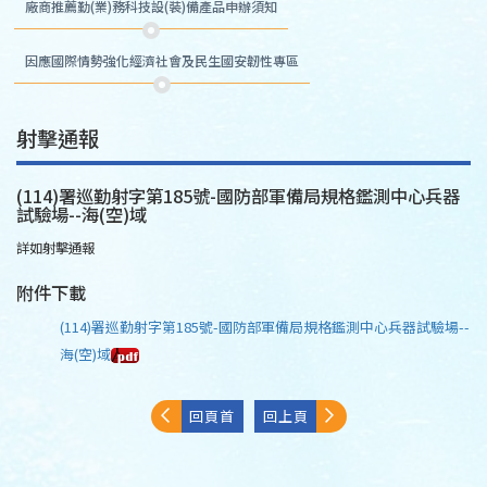
廠商推薦勤(業)務科技設(裝)備產品申辦須知
因應國際情勢強化經濟社會及民生國安韌性專區
射擊通報
(114)署巡勤射字第185號-國防部軍備局規格鑑測中心兵器
試驗場--海(空)域
詳如射擊通報
附件下載
(114)署巡勤射字第185號-國防部軍備局規格鑑測中心兵器試驗場--
海(空)域
回頁首
回上頁