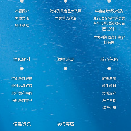
本署簡介
海洋委員會重大政策
年度施政績效報告
署徽意涵
本署重大政策
原行政院海岸巡防署
各年度施政績效報告
舷側標誌
歷史資料
本署列管個案計畫評
核結果
海巡統計
海巡法規
核心任務
性別統計專區
維護漁權
統計名詞解釋
救生救難
資料發布時間
海域治安
海巡統計書刊
海洋事務
海洋保育
便民資訊
灰帶專區