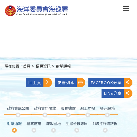
跳
到
主
要
內
容
Skip
to
main
content
現在位置：
首頁
>
便民資訊
>
射擊通報
:::
回上頁
友善列印
FACEBOOK分享
LINE分享
政府資訊公開
政府資料開放
服務據點
線上申辦
多元服務
射擊通報
檔案應用
廉政園地
生態檢核專區
165打詐儀錶板